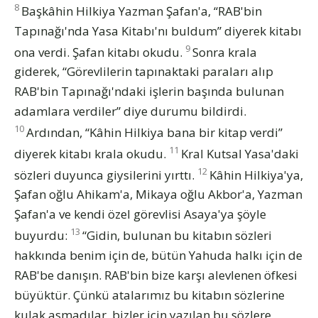
8
Başkâhin Hilkiya Yazman Şafan'a, “RAB'bin
Tapınağı'nda Yasa Kitabı'nı buldum” diyerek kitabı
9
ona verdi. Şafan kitabı okudu.
Sonra krala
giderek, “Görevlilerin tapınaktaki paraları alıp
RAB'bin Tapınağı'ndaki işlerin başında bulunan
adamlara verdiler” diye durumu bildirdi.
10
Ardından, “Kâhin Hilkiya bana bir kitap verdi”
11
diyerek kitabı krala okudu.
Kral Kutsal Yasa'daki
12
sözleri duyunca giysilerini yırttı.
Kâhin Hilkiya'ya,
Şafan oğlu Ahikam'a, Mikaya oğlu Akbor'a, Yazman
Şafan'a ve kendi özel görevlisi Asaya'ya şöyle
13
buyurdu:
“Gidin, bulunan bu kitabın sözleri
hakkında benim için de, bütün Yahuda halkı için de
RAB'be danışın. RAB'bin bize karşı alevlenen öfkesi
büyüktür. Çünkü atalarımız bu kitabın sözlerine
kulak asmadılar, bizler için yazılan bu sözlere