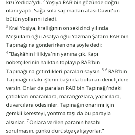
2
kızı Yedida'ydı.
Yoşiya RAB'bin gözünde doğru
olanı yaptı. Sağa sola sapmadan atası Davut'un
bütün yollarını izledi.
3
Kral Yoşiya, krallığının on sekizinci yılında
Meşullam oğlu Asalya oğlu Yazman Şafan'ı RAB'bin
Tapınağı'na gönderirken ona şöyle dedi:
4
“Başkâhin Hilkiya'nın yanına çık. Kapı
nöbetçilerinin halktan toplayıp RAB'bin
5-6
Tapınağı'na getirdikleri paraları saysın.
RAB'bin
Tapınağı'ndaki işlerin başında bulunan denetçilere
versin. Onlar da paraları RAB'bin Tapınağı'ndaki
çatlakları onaranlara, marangozlara, yapıcılara,
duvarcılara ödesinler. Tapınağın onarımı için
gerekli keresteyi, yontma taşı da bu parayla
7
alsınlar.
Onlara verilen paranın hesabı
sorulmasın, çünkü dürüstçe çalışıyorlar.”