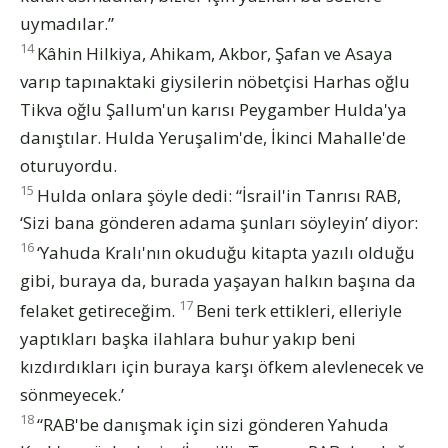
uymadılar.”
14
Kâhin Hilkiya, Ahikam, Akbor, Şafan ve Asaya
varıp tapınaktaki giysilerin nöbetçisi Harhas oğlu
Tikva oğlu Şallum'un karısı Peygamber Hulda'ya
danıştılar. Hulda Yeruşalim'de, İkinci Mahalle'de
oturuyordu.
15
Hulda onlara şöyle dedi: “İsrail'in Tanrısı RAB,
‘Sizi bana gönderen adama şunları söyleyin’ diyor:
16
‘Yahuda Kralı'nın okuduğu kitapta yazılı olduğu
gibi, buraya da, burada yaşayan halkın başına da
17
felaket getireceğim.
Beni terk ettikleri, elleriyle
yaptıkları başka ilahlara buhur yakıp beni
kızdırdıkları için buraya karşı öfkem alevlenecek ve
sönmeyecek.’
18
“RAB'be danışmak için sizi gönderen Yahuda