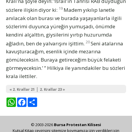
Kralı'na şöyle deyin: ‘İsrail'in Tanrısı RAB duyduğun
19
sözlere ilişkin diyor ki:
Madem yıkılıp lanetle
anılacak olan burası ve burada yaşayanlarla ilgili
sözlerimi duyunca yüreğin yumuşadı, önümde
kendini alçalttın, giysilerini yırtıp huzurumda
20
ağladın, ben de yalvarışını işittim.
Seni atalarına
kavuşturacağım, esenlik içinde mezarına
gömüleceksin. Buraya getireceğim büyük felaketi
görmeyeceksin.’ ” Hilkiya ile yanındakiler bu sözleri
krala ilettiler.
|
« 2. Krallar 21
2. Krallar 23 »
WhatsApp
Facebook
Share
© 2003-2026
Bursa Protestan Kilisesi
Kutsal Kitap çevirisini sitemize koymamıza izin verdikleri için