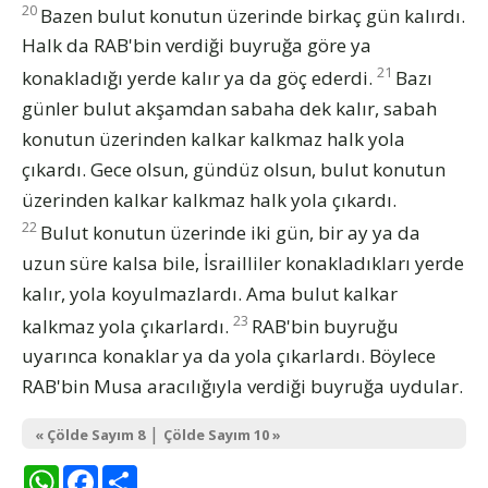
20
Bazen bulut konutun üzerinde birkaç gün kalırdı.
Halk da RAB'bin verdiği buyruğa göre ya
21
konakladığı yerde kalır ya da göç ederdi.
Bazı
günler bulut akşamdan sabaha dek kalır, sabah
konutun üzerinden kalkar kalkmaz halk yola
çıkardı. Gece olsun, gündüz olsun, bulut konutun
üzerinden kalkar kalkmaz halk yola çıkardı.
22
Bulut konutun üzerinde iki gün, bir ay ya da
uzun süre kalsa bile, İsrailliler konakladıkları yerde
kalır, yola koyulmazlardı. Ama bulut kalkar
23
kalkmaz yola çıkarlardı.
RAB'bin buyruğu
uyarınca konaklar ya da yola çıkarlardı. Böylece
RAB'bin Musa aracılığıyla verdiği buyruğa uydular.
|
« Çölde Sayım 8
Çölde Sayım 10 »
WhatsApp
Facebook
Share