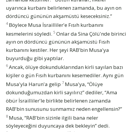
uyarınca kurbanı belirlenen zamanda, bu ayın on
dördüncü gününün akşamüstü keseceksiniz.”
4
Böylece Musa İsrailliler'e Fısıh kurbanını
5
kesmelerini söyledi.
Onlar da Sina Çölü'nde birinci
ayın on dördüncü gününün akşamüstü Fısıh
kurbanını kestiler. Her şeyi RAB'bin Musa'ya
buyurduğu gibi yaptılar.
6
Ancak, ölüye dokunduklarından kirli sayılan bazı
kişiler o gün Fısıh kurbanını kesemediler. Aynı gün
7
Musa'yla Harun'a gelip
Musa'ya, “Ölüye
dokunduğumuzdan kirli sayılırız” dediler, “Ama
öbür İsrailliler'le birlikte belirlenen zamanda
RAB'bin sunusunu sunmamız neden engellensin?”
8
Musa, “RAB'bin sizinle ilgili bana neler
söyleyeceğini duyuncaya dek bekleyin” dedi.