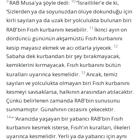
9
10
RAB Musa'ya şöyle dedi:
“İsrailliler'e de ki,
‘Sizlerden ya da soyunuzdan ölüye dokunduğu için
kirli sayılan ya da uzak bir yolculukta bulunan biri
11
RAB'bin Fısıh kurbanını kesebilir.
İkinci ayın on
dördüncü gününün akşamüstü Fısıh kurbanını
12
kesip mayasız ekmek ve acı otlarla yiyecek.
Sabaha dek kurbandan bir şey bırakmayacak,
kemiklerini kırmayacak. Fısıh kurbanını bütün
13
kuralları uyarınca kesmelidir.
Ancak, temiz
sayılan ve yolculukta olmayan biri Fısıh kurbanını
kesmeyi savsaklarsa, halkının arasından atılacaktır.
Çünkü belirlenen zamanda RAB'bin sunusunu
sunmamıştır. Günahının cezasını çekecektir.
14
“ ‘Aranızda yaşayan bir yabancı RAB'bin Fısıh
kurbanını kesmek isterse, Fısıh'ın kuralları, ilkeleri
uyarınca kesmelidir. Yerli ya da yabancı için aynı