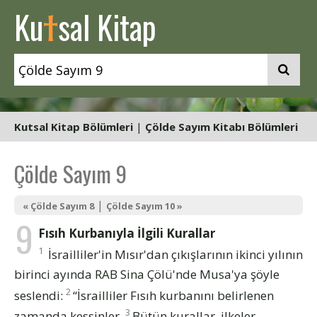
t
Ku
sal Kitap
Kutsal Kitap Bölümleri
|
Çölde Sayım Kitabı Bölümleri
Çölde Sayım 9
|
« Çölde Sayım 8
Çölde Sayım 10 »
9
Fısıh Kurbanıyla İlgili Kurallar
1
İsrailliler'in Mısır'dan çıkışlarının ikinci yılının
birinci ayında RAB Sina Çölü'nde Musa'ya şöyle
2
seslendi:
“İsrailliler Fısıh kurbanını belirlenen
3
zamanda kessinler.
Bütün kurallar, ilkeler