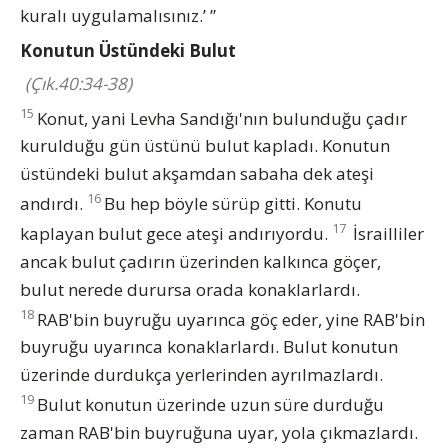
kuralı uygulamalısınız.’ ”
Konutun Üstündeki Bulut
(Çık.40:34-38)
15
Konut, yani Levha Sandığı'nın bulunduğu çadır
kurulduğu gün üstünü bulut kapladı. Konutun
üstündeki bulut akşamdan sabaha dek ateşi
16
andırdı.
Bu hep böyle sürüp gitti. Konutu
17
kaplayan bulut gece ateşi andırıyordu.
İsrailliler
ancak bulut çadırın üzerinden kalkınca göçer,
bulut nerede durursa orada konaklarlardı.
18
RAB'bin buyruğu uyarınca göç eder, yine RAB'bin
buyruğu uyarınca konaklarlardı. Bulut konutun
üzerinde durdukça yerlerinden ayrılmazlardı.
19
Bulut konutun üzerinde uzun süre durduğu
zaman RAB'bin buyruğuna uyar, yola çıkmazlardı.