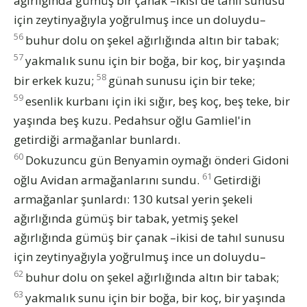
ağırlığında gümüş bir çanak –ikisi de tahıl sunusu
için zeytinyağıyla yoğrulmuş ince un doluydu–
56
buhur dolu on şekel ağırlığında altın bir tabak;
57
yakmalık sunu için bir boğa, bir koç, bir yaşında
58
bir erkek kuzu;
günah sunusu için bir teke;
59
esenlik kurbanı için iki sığır, beş koç, beş teke, bir
yaşında beş kuzu. Pedahsur oğlu Gamliel'in
getirdiği armağanlar bunlardı.
60
Dokuzuncu gün Benyamin oymağı önderi Gidoni
61
oğlu Avidan armağanlarını sundu.
Getirdiği
armağanlar şunlardı: 130 kutsal yerin şekeli
ağırlığında gümüş bir tabak, yetmiş şekel
ağırlığında gümüş bir çanak –ikisi de tahıl sunusu
için zeytinyağıyla yoğrulmuş ince un doluydu–
62
buhur dolu on şekel ağırlığında altın bir tabak;
63
yakmalık sunu için bir boğa, bir koç, bir yaşında