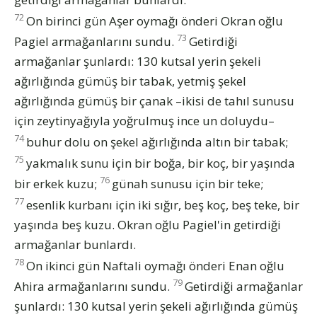
72
On birinci gün Aşer oymağı önderi Okran oğlu
73
Pagiel armağanlarını sundu.
Getirdiği
armağanlar şunlardı: 130 kutsal yerin şekeli
ağırlığında gümüş bir tabak, yetmiş şekel
ağırlığında gümüş bir çanak –ikisi de tahıl sunusu
için zeytinyağıyla yoğrulmuş ince un doluydu–
74
buhur dolu on şekel ağırlığında altın bir tabak;
75
yakmalık sunu için bir boğa, bir koç, bir yaşında
76
bir erkek kuzu;
günah sunusu için bir teke;
77
esenlik kurbanı için iki sığır, beş koç, beş teke, bir
yaşında beş kuzu. Okran oğlu Pagiel'in getirdiği
armağanlar bunlardı.
78
On ikinci gün Naftali oymağı önderi Enan oğlu
79
Ahira armağanlarını sundu.
Getirdiği armağanlar
şunlardı: 130 kutsal yerin şekeli ağırlığında gümüş