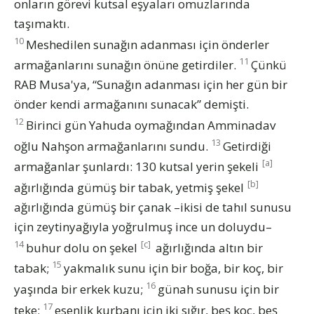
onların görevi kutsal eşyaları omuzlarında
taşımaktı.
10
Meshedilen sunağın adanması için önderler
11
armağanlarını sunağın önüne getirdiler.
Çünkü
RAB Musa'ya, “Sunağın adanması için her gün bir
önder kendi armağanını sunacak” demişti.
12
Birinci gün Yahuda oymağından Amminadav
13
oğlu Nahşon armağanlarını sundu.
Getirdiği
[a]
armağanlar şunlardı: 130 kutsal yerin şekeli
[b]
ağırlığında gümüş bir tabak, yetmiş şekel
ağırlığında gümüş bir çanak –ikisi de tahıl sunusu
için zeytinyağıyla yoğrulmuş ince un doluydu–
14
[c]
buhur dolu on şekel
ağırlığında altın bir
15
tabak;
yakmalık sunu için bir boğa, bir koç, bir
16
yaşında bir erkek kuzu;
günah sunusu için bir
17
teke;
esenlik kurbanı için iki sığır, beş koç, beş