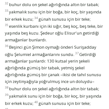
32
buhur dolu on şekel ağırlığında altın bir tabak;
33
yakmalık sunu için bir boğa, bir koç, bir yaşında
34
bir erkek kuzu;
günah sunusu için bir teke;
35
esenlik kurbanı için iki sığır, beş koç, beş teke, bir
yaşında beş kuzu. Şedeur oğlu Elisur'un getirdiği
armağanlar bunlardı.
36
Beşinci gün Şimon oymağı önderi Surişadday
37
oğlu Şelumiel armağanlarını sundu.
Getirdiği
armağanlar şunlardı: 130 kutsal yerin şekeli
ağırlığında gümüş bir tabak, yetmiş şekel
ağırlığında gümüş bir çanak –ikisi de tahıl sunusu
için zeytinyağıyla yoğrulmuş ince un doluydu–
38
buhur dolu on şekel ağırlığında altın bir tabak;
39
yakmalık sunu için bir boğa, bir koç, bir yaşında
40
bir erkek kuzu;
günah sunusu için bir teke;