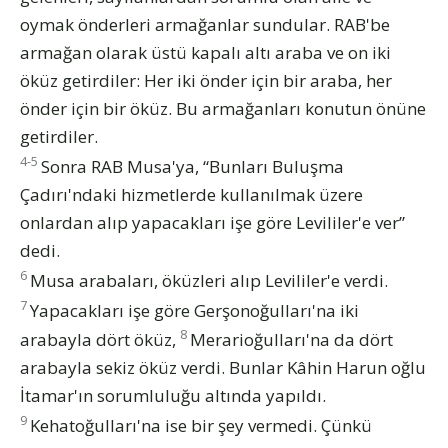
oymak önderleri armağanlar sundular. RAB'be
armağan olarak üstü kapalı altı araba ve on iki
öküz getirdiler: Her iki önder için bir araba, her
önder için bir öküz. Bu armağanları konutun önüne
getirdiler.
4-5
Sonra RAB Musa'ya, “Bunları Buluşma
Çadırı'ndaki hizmetlerde kullanılmak üzere
onlardan alıp yapacakları işe göre Levililer'e ver”
dedi.
6
Musa arabaları, öküzleri alıp Levililer'e verdi.
7
Yapacakları işe göre Gerşonoğulları'na iki
8
arabayla dört öküz,
Merarioğulları'na da dört
arabayla sekiz öküz verdi. Bunlar Kâhin Harun oğlu
İtamar'ın sorumluluğu altında yapıldı.
9
Kehatoğulları'na ise bir şey vermedi. Çünkü