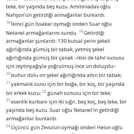
teke, bir yaşında beş kuzu. Amminadav oğlu
Nahşon'un getirdiği armağanlar bunlardı.
18
İkinci gün İssakar oymağı önderi Suar oğlu
19
Netanel armağanlarını sundu.
Getirdiği
armağanlar şunlardı: 130 kutsal yerin şekeli
ağırlığında gümüş bir tabak, yetmiş şekel
ağırlığında gümüş bir çanak –ikisi de tahıl sunusu
için zeytinyağıyla yoğrulmuş ince un doluydu–
20
buhur dolu on şekel ağırlığında altın bir tabak;
21
yakmalık sunu için bir boğa, bir koç, bir yaşında
22
bir erkek kuzu;
günah sunusu için bir teke;
23
esenlik kurbanı için iki sığır, beş koç, beş teke, bir
yaşında beş kuzu. Suar oğlu Netanel'in getirdiği
armağanlar bunlardı.
24
Üçüncü gün Zevulun oymağı önderi Helon oğlu