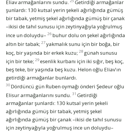
25
Eliav armağanlarını sundu.
Getirdiği armağanlar
şunlardı: 130 kutsal yerin şekeli ağırlığında gümüş
bir tabak, yetmiş şekel ağırlığında gümüş bir çanak
–ikisi de tahıl sunusu için zeytinyağıyla yoğrulmuş
26
ince un doluydu–
buhur dolu on şekel ağırlığında
27
altın bir tabak;
yakmalık sunu için bir boğa, bir
28
koç, bir yaşında bir erkek kuzu;
günah sunusu
29
için bir teke;
esenlik kurbanı için iki sığır, beş koç,
beş teke, bir yaşında beş kuzu. Helon oğlu Eliav'ın
getirdiği armağanlar bunlardı.
30
Dördüncü gün Ruben oymağı önderi Şedeur oğlu
31
Elisur armağanlarını sundu.
Getirdiği
armağanlar şunlardı: 130 kutsal yerin şekeli
ağırlığında gümüş bir tabak, yetmiş şekel
ağırlığında gümüş bir çanak –ikisi de tahıl sunusu
için zeytinyağıyla yoğrulmuş ince un doluydu–