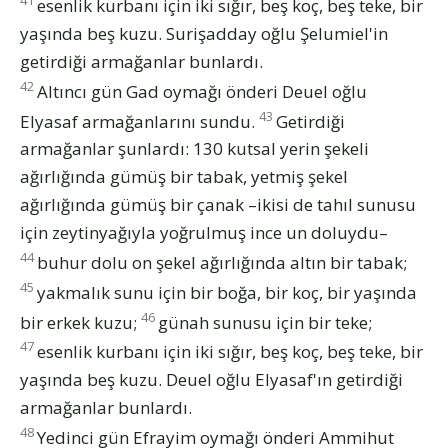
41
esenlik kurbanı için iki sığır, beş koç, beş teke, bir
yaşında beş kuzu. Surişadday oğlu Şelumiel'in
getirdiği armağanlar bunlardı.
42
Altıncı gün Gad oymağı önderi Deuel oğlu
43
Elyasaf armağanlarını sundu.
Getirdiği
armağanlar şunlardı: 130 kutsal yerin şekeli
ağırlığında gümüş bir tabak, yetmiş şekel
ağırlığında gümüş bir çanak –ikisi de tahıl sunusu
için zeytinyağıyla yoğrulmuş ince un doluydu–
44
buhur dolu on şekel ağırlığında altın bir tabak;
45
yakmalık sunu için bir boğa, bir koç, bir yaşında
46
bir erkek kuzu;
günah sunusu için bir teke;
47
esenlik kurbanı için iki sığır, beş koç, beş teke, bir
yaşında beş kuzu. Deuel oğlu Elyasaf'ın getirdiği
armağanlar bunlardı.
48
Yedinci gün Efrayim oymağı önderi Ammihut