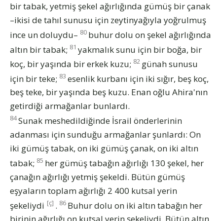
bir tabak, yetmiş şekel ağırlığında gümüş bir çanak
–ikisi de tahıl sunusu için zeytinyağıyla yoğrulmuş
80
ince un doluydu–
buhur dolu on şekel ağırlığında
81
altın bir tabak;
yakmalık sunu için bir boğa, bir
82
koç, bir yaşında bir erkek kuzu;
günah sunusu
83
için bir teke;
esenlik kurbanı için iki sığır, beş koç,
beş teke, bir yaşında beş kuzu. Enan oğlu Ahira'nın
getirdiği armağanlar bunlardı.
84
Sunak meshedildiğinde İsrail önderlerinin
adanması için sunduğu armağanlar şunlardı: On
iki gümüş tabak, on iki gümüş çanak, on iki altın
85
tabak;
her gümüş tabağın ağırlığı 130 şekel, her
çanağın ağırlığı yetmiş şekeldi. Bütün gümüş
eşyaların toplam ağırlığı 2 400 kutsal yerin
[ç]
86
şekeliydi
.
Buhur dolu on iki altın tabağın her
birinin ağırlığı on kutsal yerin şekeliydi. Bütün altın