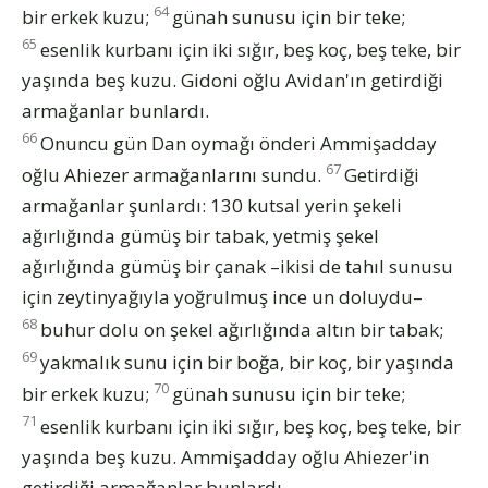
64
bir erkek kuzu;
günah sunusu için bir teke;
65
esenlik kurbanı için iki sığır, beş koç, beş teke, bir
yaşında beş kuzu. Gidoni oğlu Avidan'ın getirdiği
armağanlar bunlardı.
66
Onuncu gün Dan oymağı önderi Ammişadday
67
oğlu Ahiezer armağanlarını sundu.
Getirdiği
armağanlar şunlardı: 130 kutsal yerin şekeli
ağırlığında gümüş bir tabak, yetmiş şekel
ağırlığında gümüş bir çanak –ikisi de tahıl sunusu
için zeytinyağıyla yoğrulmuş ince un doluydu–
68
buhur dolu on şekel ağırlığında altın bir tabak;
69
yakmalık sunu için bir boğa, bir koç, bir yaşında
70
bir erkek kuzu;
günah sunusu için bir teke;
71
esenlik kurbanı için iki sığır, beş koç, beş teke, bir
yaşında beş kuzu. Ammişadday oğlu Ahiezer'in
getirdiği armağanlar bunlardı.