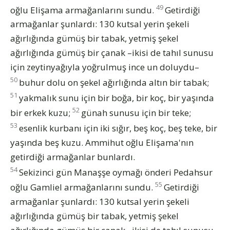
49
oğlu Elişama armağanlarını sundu.
Getirdiği
armağanlar şunlardı: 130 kutsal yerin şekeli
ağırlığında gümüş bir tabak, yetmiş şekel
ağırlığında gümüş bir çanak –ikisi de tahıl sunusu
için zeytinyağıyla yoğrulmuş ince un doluydu–
50
buhur dolu on şekel ağırlığında altın bir tabak;
51
yakmalık sunu için bir boğa, bir koç, bir yaşında
52
bir erkek kuzu;
günah sunusu için bir teke;
53
esenlik kurbanı için iki sığır, beş koç, beş teke, bir
yaşında beş kuzu. Ammihut oğlu Elişama'nın
getirdiği armağanlar bunlardı.
54
Sekizinci gün Manaşşe oymağı önderi Pedahsur
55
oğlu Gamliel armağanlarını sundu.
Getirdiği
armağanlar şunlardı: 130 kutsal yerin şekeli
ağırlığında gümüş bir tabak, yetmiş şekel