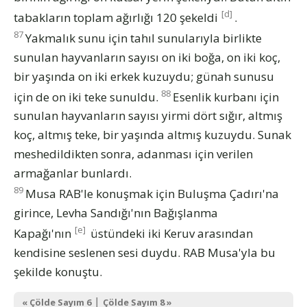
[d]
tabakların toplam ağırlığı 120 şekeldi
.
87
Yakmalık sunu için tahıl sunularıyla birlikte
sunulan hayvanların sayısı on iki boğa, on iki koç,
bir yaşında on iki erkek kuzuydu; günah sunusu
88
için de on iki teke sunuldu.
Esenlik kurbanı için
sunulan hayvanların sayısı yirmi dört sığır, altmış
koç, altmış teke, bir yaşında altmış kuzuydu. Sunak
meshedildikten sonra, adanması için verilen
armağanlar bunlardı.
89
Musa RAB'le konuşmak için Buluşma Çadırı'na
girince, Levha Sandığı'nın Bağışlanma
[e]
Kapağı'nın
üstündeki iki Keruv arasından
kendisine seslenen sesi duydu. RAB Musa'yla bu
şekilde konuştu.
|
« Çölde Sayım 6
Çölde Sayım 8 »