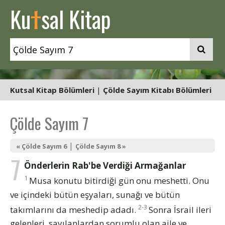
t
Ku
sal Kitap
Kutsal Kitap Bölümleri
|
Çölde Sayım Kitabı Bölümleri
Çölde Sayım 7
|
« Çölde Sayım 6
Çölde Sayım 8 »
7
Önderlerin Rab'be Verdiği Armağanlar
1
Musa konutu bitirdiği gün onu meshetti. Onu
ve içindeki bütün eşyaları, sunağı ve bütün
2-3
takımlarını da meshedip adadı.
Sonra İsrail ileri
gelenleri, sayılanlardan sorumlu olan aile ve