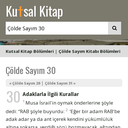
t
Ku
sal Kitap
Kutsal Kitap Bölümleri
|
Çölde Sayım Kitabı Bölümleri
Çölde Sayım 30
|
« Çölde Sayım 29
Çölde Sayım 31 »
30
Adaklarla İlgili Kurallar
1
Musa İsrail'in oymak önderlerine şöyle
2
dedi: “RAB şöyle buyurdu:
‘Eğer bir adam RAB'be
adak adar ya da ant içerek kendini yükümlülük
altına sokarsa, verdiği sözü bozmayacak, ağzından