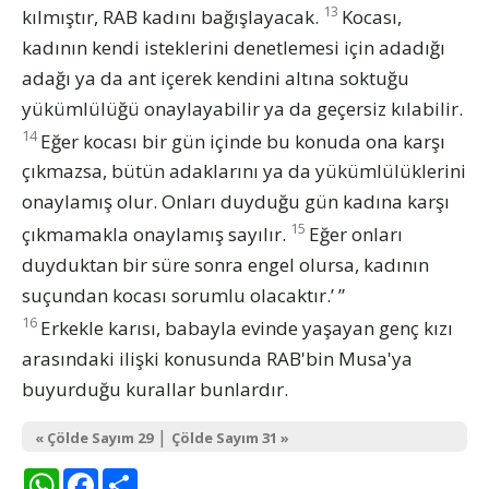
13
kılmıştır, RAB kadını bağışlayacak.
Kocası,
kadının kendi isteklerini denetlemesi için adadığı
adağı ya da ant içerek kendini altına soktuğu
yükümlülüğü onaylayabilir ya da geçersiz kılabilir.
14
Eğer kocası bir gün içinde bu konuda ona karşı
çıkmazsa, bütün adaklarını ya da yükümlülüklerini
onaylamış olur. Onları duyduğu gün kadına karşı
15
çıkmamakla onaylamış sayılır.
Eğer onları
duyduktan bir süre sonra engel olursa, kadının
suçundan kocası sorumlu olacaktır.’ ”
16
Erkekle karısı, babayla evinde yaşayan genç kızı
arasındaki ilişki konusunda RAB'bin Musa'ya
buyurduğu kurallar bunlardır.
|
« Çölde Sayım 29
Çölde Sayım 31 »
WhatsApp
Facebook
Share