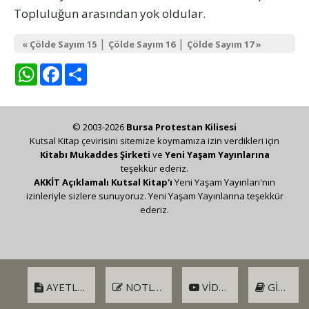
Topluluğun arasından yok oldular.
|
|
« Çölde Sayım 15
Çölde Sayım 16
Çölde Sayım 17 »
WhatsApp
Facebook
Share
© 2003-2026
Bursa Protestan Kilisesi
Kutsal Kitap çevirisini sitemize koymamıza izin verdikleri için
Kitabı Mukaddes Şirketi
ve
Yeni Yaşam Yayınlarına
teşekkür ederiz.
AKKİT Açıklamalı Kutsal Kitap'ı
Yeni Yaşam Yayınları'nın
izinleriyle sizlere sunuyoruz. Yeni Yaşam Yayınlarına teşekkür
ederiz.
AYETLER
NOTLAR
VIDEO
GIRIŞ