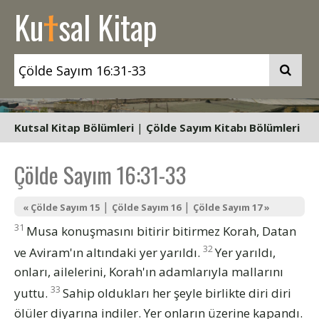
t
Ku
sal Kitap
Kutsal Kitap Bölümleri
|
Çölde Sayım Kitabı Bölümleri
Çölde Sayım 16:31-33
|
|
« Çölde Sayım 15
Çölde Sayım 16
Çölde Sayım 17 »
31
Musa konuşmasını bitirir bitirmez Korah, Datan
32
ve Aviram'ın altındaki yer yarıldı.
Yer yarıldı,
onları, ailelerini, Korah'ın adamlarıyla mallarını
33
yuttu.
Sahip oldukları her şeyle birlikte diri diri
ölüler diyarına indiler. Yer onların üzerine kapandı.