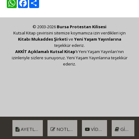
WhatsApp
Facebook
Share
© 2003-2026
Bursa Protestan Kilisesi
Kutsal Kitap çevirisini sitemize koymamıza izin verdikleri için
Kitabı Mukaddes Şirketi
ve
Yeni Yaşam Yayınlarına
teşekkür ederiz.
AKKİT Açıklamalı Kutsal Kitap'ı
Yeni Yaşam Yayınları'nın
izinleriyle sizlere sunuyoruz. Yeni Yaşam Yayınlarına teşekkür
ederiz.
AYETLER
NOTLAR
VIDEO
GIRIŞ