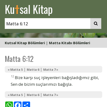
t
Ku
sal Kitap
Kutsal Kitap Bölümleri
|
Matta Kitabı Bölümleri
Matta 6:12
|
|
« Matta 5
Matta 6
Matta 7 »
12
Bize karşı suç işleyenleri bağışladığımız gibi,
Sen de bizim suçlarımızı bağışla.
|
|
« Matta 5
Matta 6
Matta 7 »
WhatsApp
Facebook
Share