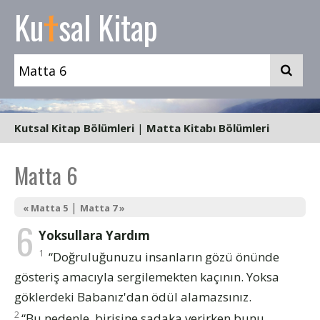
t
Ku
sal Kitap
Kutsal Kitap Bölümleri
|
Matta Kitabı Bölümleri
Matta 6
|
« Matta 5
Matta 7 »
6
Yoksullara Yardım
1
“Doğruluğunuzu insanların gözü önünde
gösteriş amacıyla sergilemekten kaçının. Yoksa
göklerdeki Babanız'dan ödül alamazsınız.
2
“Bu nedenle, birisine sadaka verirken bunu