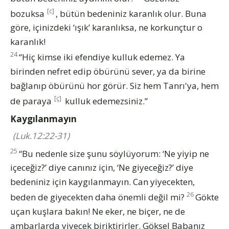
[c]
bozuksa
, bütün bedeniniz karanlık olur. Buna
göre, içinizdeki ‘ışık’ karanlıksa, ne korkunçtur o
karanlık!
24
“Hiç kimse iki efendiye kulluk edemez. Ya
birinden nefret edip öbürünü sever, ya da birine
bağlanıp öbürünü hor görür. Siz hem Tanrı'ya, hem
[ç]
de paraya
kulluk edemezsiniz.”
Kaygılanmayın
(Luk.12:22-31)
25
“Bu nedenle size şunu söylüyorum: ‘Ne yiyip ne
içeceğiz?’ diye canınız için, ‘Ne giyeceğiz?’ diye
bedeniniz için kaygılanmayın. Can yiyecekten,
26
beden de giyecekten daha önemli değil mi?
Gökte
uçan kuşlara bakın! Ne eker, ne biçer, ne de
ambarlarda yiyecek biriktirirler. Göksel Babanız