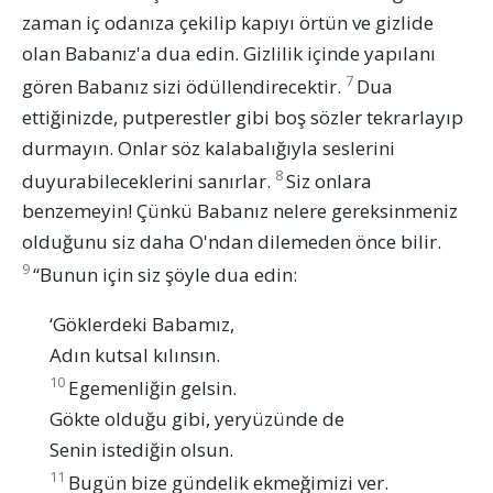
zaman iç odanıza çekilip kapıyı örtün ve gizlide
olan Babanız'a dua edin. Gizlilik içinde yapılanı
7
gören Babanız sizi ödüllendirecektir.
Dua
ettiğinizde, putperestler gibi boş sözler tekrarlayıp
durmayın. Onlar söz kalabalığıyla seslerini
8
duyurabileceklerini sanırlar.
Siz onlara
benzemeyin! Çünkü Babanız nelere gereksinmeniz
olduğunu siz daha O'ndan dilemeden önce bilir.
9
“Bunun için siz şöyle dua edin:
‘Göklerdeki Babamız,
Adın kutsal kılınsın.
10
Egemenliğin gelsin.
Gökte olduğu gibi, yeryüzünde de
Senin istediğin olsun.
11
Bugün bize gündelik ekmeğimizi ver.