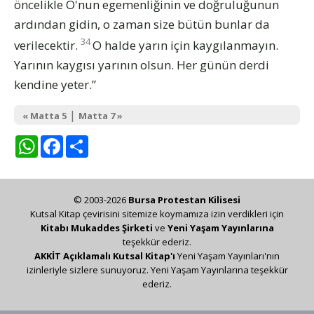
öncelikle O'nun egemenliğinin ve doğruluğunun
ardından gidin, o zaman size bütün bunlar da
34
verilecektir.
O halde yarın için kaygılanmayın.
Yarının kaygısı yarının olsun. Her günün derdi
kendine yeter.”
|
« Matta 5
Matta 7 »
WhatsApp
Facebook
Share
© 2003-2026
Bursa Protestan Kilisesi
Kutsal Kitap çevirisini sitemize koymamıza izin verdikleri için
Kitabı Mukaddes Şirketi
ve
Yeni Yaşam Yayınlarına
teşekkür ederiz.
AKKİT Açıklamalı Kutsal Kitap'ı
Yeni Yaşam Yayınları'nın
izinleriyle sizlere sunuyoruz. Yeni Yaşam Yayınlarına teşekkür
ederiz.