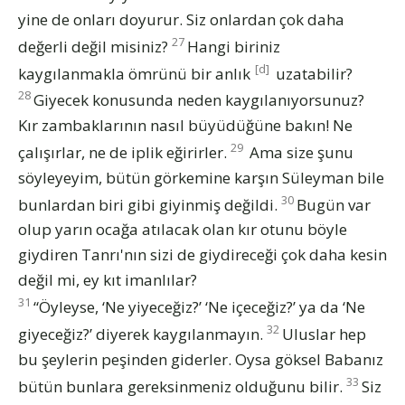
yine de onları doyurur. Siz onlardan çok daha
27
değerli değil misiniz?
Hangi biriniz
[d]
kaygılanmakla ömrünü bir anlık
uzatabilir?
28
Giyecek konusunda neden kaygılanıyorsunuz?
Kır zambaklarının nasıl büyüdüğüne bakın! Ne
29
çalışırlar, ne de iplik eğirirler.
Ama size şunu
söyleyeyim, bütün görkemine karşın Süleyman bile
30
bunlardan biri gibi giyinmiş değildi.
Bugün var
olup yarın ocağa atılacak olan kır otunu böyle
giydiren Tanrı'nın sizi de giydireceği çok daha kesin
değil mi, ey kıt imanlılar?
31
“Öyleyse, ‘Ne yiyeceğiz?’ ‘Ne içeceğiz?’ ya da ‘Ne
32
giyeceğiz?’ diyerek kaygılanmayın.
Uluslar hep
bu şeylerin peşinden giderler. Oysa göksel Babanız
33
bütün bunlara gereksinmeniz olduğunu bilir.
Siz