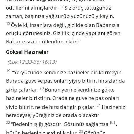
17
ödüllerini almışlardır.
Siz oruç tuttuğunuz
zaman, başınıza yağ sürüp yüzünüzü yıkayın.
18
Öyle ki, insanlara değil, gizlide olan Babanız'a
oruçlu görünesiniz. Gizlilik içinde yapılanı gören
Babanız sizi ödüllendirecektir.”
Göksel Hazineler
(Luk.12:33-36; 16:13)
19
“Yeryüzünde kendinize hazineler biriktirmeyin.
Burada güve ve pas onları yiyip bitirir, hırsızlar da
20
girip çalarlar.
Bunun yerine kendinize gökte
hazineler biriktirin. Orada ne güve ne pas onları
21
yiyip bitirir, ne de hırsızlar girip çalar.
Hazineniz
neredeyse, yüreğiniz de orada olacaktır.
22
[b]
“Bedenin ışığı gözdür. Gözünüz sağlamsa
,
23
bütün bedeniniz aydınlık olur.
Gözünüz