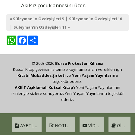
Akılsız çocuk annesini üzer.
|
« Süleyman'ın Özdeyişleri 9
Süleyman'ın Özdeyişleri 10
|
Süleyman'ın Özdeyişleri 11 »
WhatsApp
Facebook
Share
© 2003-2026
Bursa Protestan Kilisesi
Kutsal Kitap çevirisini sitemize koymamıza izin verdikleri için
Kitabı Mukaddes Şirketi
ve
Yeni Yaşam Yayınlarına
teşekkür ederiz.
AKKİT Açıklamalı Kutsal Kitap'ı
Yeni Yaşam Yayınları'nın
izinleriyle sizlere sunuyoruz. Yeni Yaşam Yayınlarına teşekkür
ederiz.
AYETLER
NOTLAR
VIDEO
GIRIŞ