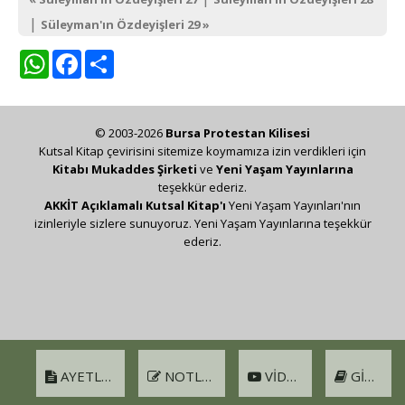
|
Süleyman'ın Özdeyişleri 29 »
WhatsApp
Facebook
Share
© 2003-2026
Bursa Protestan Kilisesi
Kutsal Kitap çevirisini sitemize koymamıza izin verdikleri için
Kitabı Mukaddes Şirketi
ve
Yeni Yaşam Yayınlarına
teşekkür ederiz.
AKKİT Açıklamalı Kutsal Kitap'ı
Yeni Yaşam Yayınları'nın
izinleriyle sizlere sunuyoruz. Yeni Yaşam Yayınlarına teşekkür
ederiz.
AYETLER
NOTLAR
VIDEO
GIRIŞ