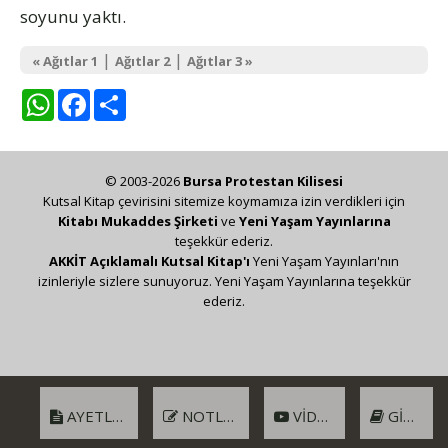
soyunu yaktı.
|
|
« Ağıtlar 1
Ağıtlar 2
Ağıtlar 3 »
WhatsApp
Facebook
Share
© 2003-2026
Bursa Protestan Kilisesi
Kutsal Kitap çevirisini sitemize koymamıza izin verdikleri için
Kitabı Mukaddes Şirketi
ve
Yeni Yaşam Yayınlarına
teşekkür ederiz.
AKKİT Açıklamalı Kutsal Kitap'ı
Yeni Yaşam Yayınları'nın
izinleriyle sizlere sunuyoruz. Yeni Yaşam Yayınlarına teşekkür
ederiz.
AYETLER
NOTLAR
VIDEO
GIRIŞ