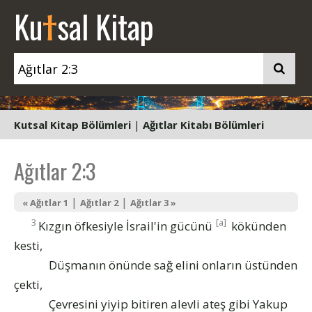
t
Ku
sal Kitap
Kutsal Kitap Bölümleri
|
Ağıtlar Kitabı Bölümleri
Ağıtlar 2:3
|
|
« Ağıtlar 1
Ağıtlar 2
Ağıtlar 3 »
3
[a]
Kızgın öfkesiyle İsrail'in gücünü
kökünden
kesti,
Düşmanın önünde sağ elini onların üstünden
çekti,
Çevresini yiyip bitiren alevli ateş gibi Yakup