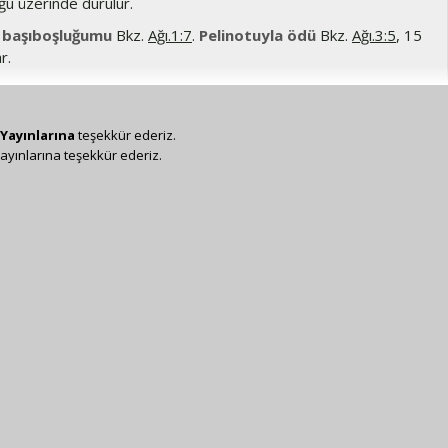
u üzerinde durulur.
, başıboşluğumu
Bkz.
Ağı.1:7
.
Pelinotuyla ödü
Bkz.
Ağı.3:5
, 15
ar.
Yayınlarına
teşekkür ederiz.
ayınlarına teşekkür ederiz.