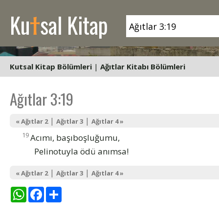
t
Ku
sal Kitap
Kutsal Kitap Bölümleri
|
Ağıtlar Kitabı Bölümleri
Ağıtlar 3:19
|
|
« Ağıtlar 2
Ağıtlar 3
Ağıtlar 4 »
19
Acımı, başıboşluğumu,
Pelinotuyla ödü anımsa!
|
|
« Ağıtlar 2
Ağıtlar 3
Ağıtlar 4 »
WhatsApp
Facebook
Share