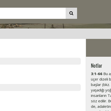
Notlar
3:1-66
Bu ağ
üçer dizeli 
başlar (bkz.
yaşadığı yoğ
insanların T
söz edilir. 
de, adaletin