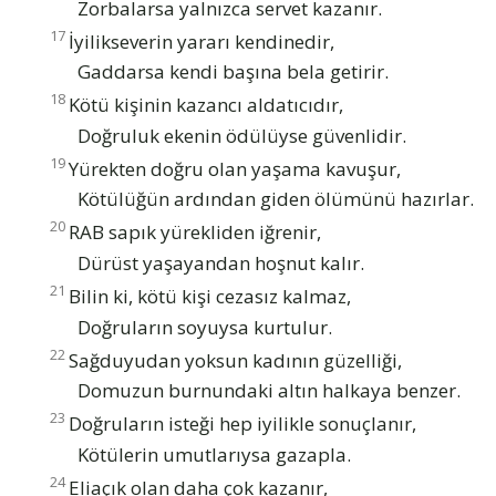
Zorbalarsa yalnızca servet kazanır.
17
İyilikseverin yararı kendinedir,
Gaddarsa kendi başına bela getirir.
18
Kötü kişinin kazancı aldatıcıdır,
Doğruluk ekenin ödülüyse güvenlidir.
19
Yürekten doğru olan yaşama kavuşur,
Kötülüğün ardından giden ölümünü hazırlar.
20
RAB sapık yürekliden iğrenir,
Dürüst yaşayandan hoşnut kalır.
21
Bilin ki, kötü kişi cezasız kalmaz,
Doğruların soyuysa kurtulur.
22
Sağduyudan yoksun kadının güzelliği,
Domuzun burnundaki altın halkaya benzer.
23
Doğruların isteği hep iyilikle sonuçlanır,
Kötülerin umutlarıysa gazapla.
24
Eliaçık olan daha çok kazanır,