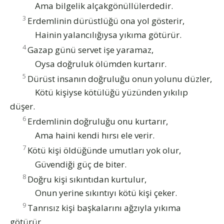
Ama bilgelik alçakgönüllülerdedir.
3
Erdemlinin dürüstlüğü ona yol gösterir,
Hainin yalancılığıysa yıkıma götürür.
4
Gazap günü servet işe yaramaz,
Oysa doğruluk ölümden kurtarır.
5
Dürüst insanın doğruluğu onun yolunu düzler,
Kötü kişiyse kötülüğü yüzünden yıkılıp
düşer.
6
Erdemlinin doğruluğu onu kurtarır,
Ama haini kendi hırsı ele verir.
7
Kötü kişi öldüğünde umutları yok olur,
Güvendiği güç de biter.
8
Doğru kişi sıkıntıdan kurtulur,
Onun yerine sıkıntıyı kötü kişi çeker.
9
Tanrısız kişi başkalarını ağzıyla yıkıma
götürür,