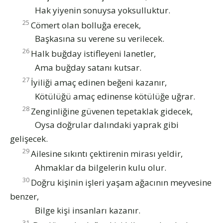
Hak yiyenin sonuysa yoksulluktur.
25
Cömert olan bolluğa erecek,
Başkasına su verene su verilecek.
26
Halk buğday istifleyeni lanetler,
Ama buğday satanı kutsar.
27
İyiliği amaç edinen beğeni kazanır,
Kötülüğü amaç edinense kötülüğe uğrar.
28
Zenginliğine güvenen tepetaklak gidecek,
Oysa doğrular dalındaki yaprak gibi
gelişecek.
29
Ailesine sıkıntı çektirenin mirası yeldir,
Ahmaklar da bilgelerin kulu olur.
30
Doğru kişinin işleri yaşam ağacının meyvesine
benzer,
Bilge kişi insanları kazanır.
31