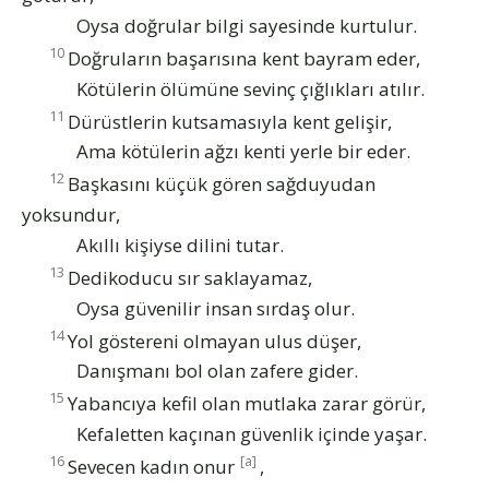
Oysa doğrular bilgi sayesinde kurtulur.
10
Doğruların başarısına kent bayram eder,
Kötülerin ölümüne sevinç çığlıkları atılır.
11
Dürüstlerin kutsamasıyla kent gelişir,
Ama kötülerin ağzı kenti yerle bir eder.
12
Başkasını küçük gören sağduyudan
yoksundur,
Akıllı kişiyse dilini tutar.
13
Dedikoducu sır saklayamaz,
Oysa güvenilir insan sırdaş olur.
14
Yol göstereni olmayan ulus düşer,
Danışmanı bol olan zafere gider.
15
Yabancıya kefil olan mutlaka zarar görür,
Kefaletten kaçınan güvenlik içinde yaşar.
16
[a]
Sevecen kadın onur
,