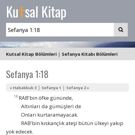
t
Ku
sal Kitap
Kutsal Kitap Bölümleri
|
Sefanya Kitabı Bölümleri
Sefanya 1:18
|
|
« Habakkuk 3
Sefanya 1
Sefanya 2 »
18
RAB'bin öfke gününde,
Altınları da gümüşleri de
Onları kurtaramayacak.
RAB'bin kıskançlık ateşi bütün ülkeyi yakıp
yok edecek.