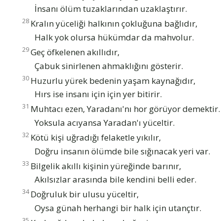
İnsanı ölüm tuzaklarından uzaklaştırır.
28
Kralın yüceliği halkının çokluğuna bağlıdır,
Halk yok olursa hükümdar da mahvolur.
29
Geç öfkelenen akıllıdır,
Çabuk sinirlenen ahmaklığını gösterir.
30
Huzurlu yürek bedenin yaşam kaynağıdır,
Hırs ise insanı için için yer bitirir.
31
Muhtacı ezen, Yaradanı'nı hor görüyor demektir.
Yoksula acıyansa Yaradan'ı yüceltir.
32
Kötü kişi uğradığı felaketle yıkılır,
Doğru insanın ölümde bile sığınacak yeri var.
33
Bilgelik akıllı kişinin yüreğinde barınır,
Akılsızlar arasında bile kendini belli eder.
34
Doğruluk bir ulusu yüceltir,
Oysa günah herhangi bir halk için utançtır.
35