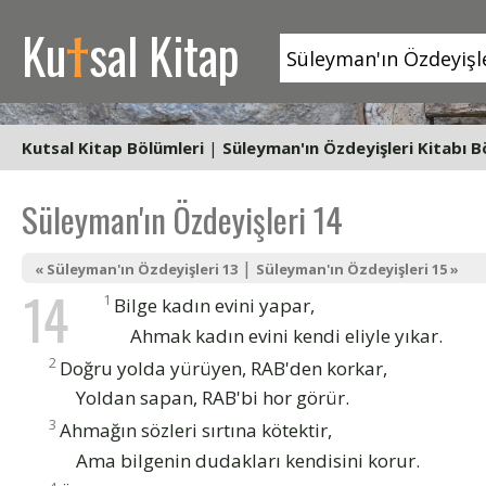
t
Ku
sal Kitap
Kutsal Kitap Bölümleri
|
Süleyman'ın Özdeyişleri Kitabı B
Süleyman'ın Özdeyişleri 14
|
« Süleyman'ın Özdeyişleri 13
Süleyman'ın Özdeyişleri 15 »
14
1
Bilge kadın evini yapar,
Ahmak kadın evini kendi eliyle yıkar.
2
Doğru yolda yürüyen, RAB'den korkar,
Yoldan sapan, RAB'bi hor görür.
3
Ahmağın sözleri sırtına kötektir,
Ama bilgenin dudakları kendisini korur.