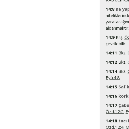
14:8
ne yap
niteliklerind
yaratacağın
aldanmaktır
14:9
Krş.
Öz
çevrilebilir.
14:11
Bkz.
14:12
Bkz.
14:14
Bkz.
Eyü.4:8
.
14:15
Saf k
14:16
kork
14:17
Çabu
Özd.12:2
;
E
14:18
tacı 
Özd.12:4
;
M