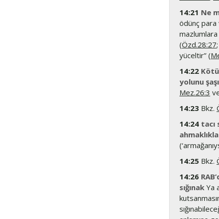
14:21
Ne m
ödünç para
mazlumlara i
(
Özd.28:27
yüceltir” (
Me
14:22
Kötü
yolunu şaş
Mez.26:3
ve 
14:23
Bkz.
14:24
tacı 
ahmaklıklar
(‘armağanıys
14:25
Bkz.
14:26
RAB’
sığınak
Ya a
kutsanmasın
sığınabilece