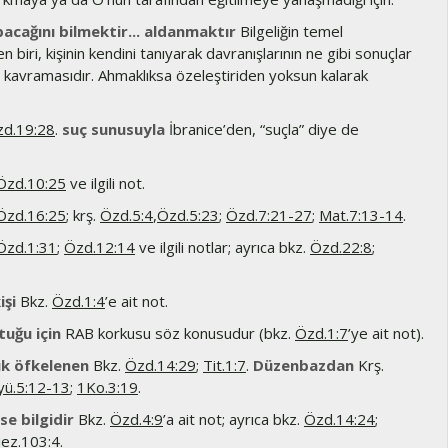
acağını bilmektir... aldanmaktır
Bilgeliğin temel
en biri, kişinin kendini tanıyarak davranışlarının ne gibi sonuçlar
ı kavramasıdır. Ahmaklıksa özeleştiriden yoksun kalarak
.
d.19:28
.
suç sunusuyla
İbranice’den, “suçla” diye de
Özd.10:25
ve ilgili not.
Özd.16:25
; krş.
Özd.5:4
,
Özd.5:23
;
Özd.7:21-27
;
Mat.7:13-14
.
Özd.1:31
;
Özd.12:14
ve ilgili notlar; ayrıca bkz.
Özd.22:8
;
işi
Bkz.
Özd.1:4
’e ait not.
tuğu için
RAB korkusu söz konusudur (bkz.
Özd.1:7
’ye ait not).
k öfkelenen
Bkz.
Özd.14:29
;
Tit.1:7
.
Düzenbazdan
Krş.
yü.5:12-13
;
1Ko.3:19
.
ise bilgidir
Bkz.
Özd.4:9
’a ait not; ayrıca bkz.
Özd.14:24
;
ez.103:4
.