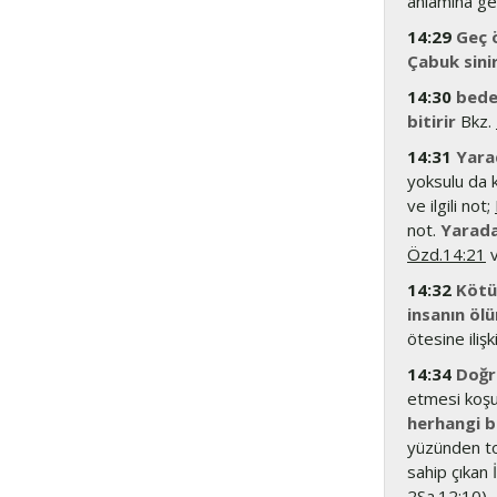
anlamına gel
14:29
Geç 
Çabuk sini
14:30
bede
bitirir
Bkz.
14:31
Yara
yoksulu da 
ve ilgili not;
not.
Yarada
Özd.14:21
v
14:32
Kötü k
insanın ölü
ötesine ili
14:34
Doğru
etmesi koşu
herhangi bi
yüzünden to
sahip çıkan 
2Sa.12:10
).