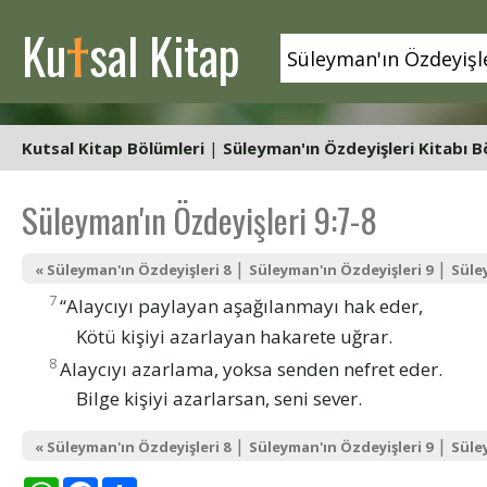
t
Ku
sal Kitap
Kutsal Kitap Bölümleri
|
Süleyman'ın Özdeyişleri Kitabı B
Süleyman'ın Özdeyişleri 9:7-8
|
|
« Süleyman'ın Özdeyişleri 8
Süleyman'ın Özdeyişleri 9
Süle
7
“Alaycıyı paylayan aşağılanmayı hak eder,
Kötü kişiyi azarlayan hakarete uğrar.
8
Alaycıyı azarlama, yoksa senden nefret eder.
Bilge kişiyi azarlarsan, seni sever.
|
|
« Süleyman'ın Özdeyişleri 8
Süleyman'ın Özdeyişleri 9
Süle
WhatsApp
Facebook
Share