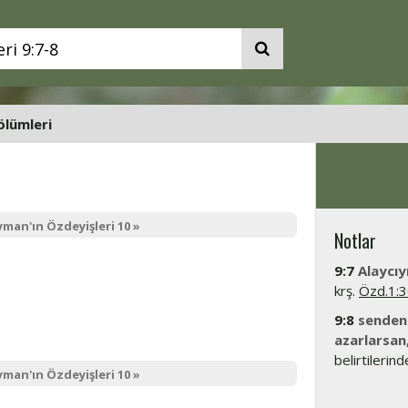
ölümleri
yman'ın Özdeyişleri 10 »
Notlar
9:7
Alaycıy
krş.
Özd.1:
9:8
senden
azarlarsan
belirtilerind
yman'ın Özdeyişleri 10 »