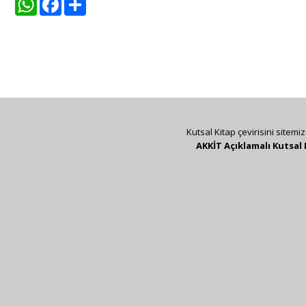
Kutsal Kitap çevirisini sitemi
AKKİT Açıklamalı Kutsal 