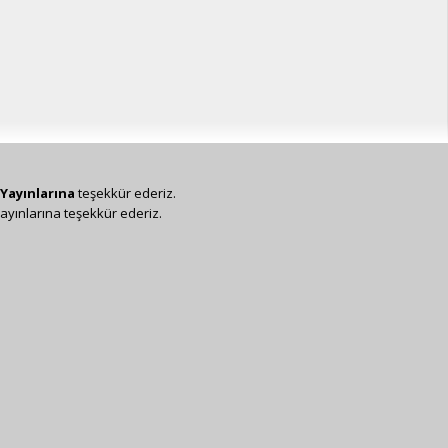
Yayınlarına
teşekkür ederiz.
ayınlarına teşekkür ederiz.