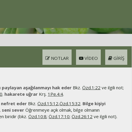
NOTLAR
VIDEO
GIRIŞ
ı paylayan aşağılanmayı hak eder
Bkz.
Özd.1:22
ve ilgili not;
30
.
hakarete uğrar
Krş.
1Pe.4:4
.
 nefret eder
Bkz.
Özd.15:12
,
Özd.15:32
.
Bilge kişiyi
, seni sever
Öğrenmeye açık olmak, bilge olmanın
en biridir (bkz.
Özd.10:8
;
Özd.17:10
;
Özd.26:12
ve ilgili not).