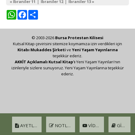
|
|
« İbraniler 11
İbraniler 12
İbraniler 13 »
WhatsApp
Facebook
Share
© 2003-2026
Bursa Protestan Kilisesi
Kutsal Kitap çevirisini sitemize koymamıza izin verdikleri için
Kitabı Mukaddes Şirketi
ve
Yeni Yaşam Yayınlarına
teşekkür ederiz.
AKKİT Açıklamalı Kutsal Kitap'ı
Yeni Yaşam Yayınları'nın
izinleriyle sizlere sunuyoruz. Yeni Yaşam Yayınlarına teşekkür
ederiz.
AYETLER
NOTLAR
VIDEO
GIRIŞ