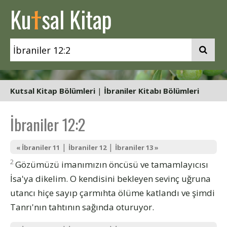
t
Ku
sal Kitap
Kutsal Kitap Bölümleri
|
İbraniler Kitabı Bölümleri
İbraniler 12:2
|
|
« İbraniler 11
İbraniler 12
İbraniler 13 »
2
Gözümüzü imanımızın öncüsü ve tamamlayıcısı
İsa'ya dikelim. O kendisini bekleyen sevinç uğruna
utancı hiçe sayıp çarmıhta ölüme katlandı ve şimdi
Tanrı'nın tahtının sağında oturuyor.