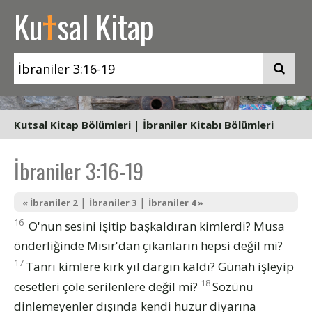
t
Ku
sal Kitap
Kutsal Kitap Bölümleri
|
İbraniler Kitabı Bölümleri
İbraniler 3:16-19
|
|
« İbraniler 2
İbraniler 3
İbraniler 4 »
16
O'nun sesini işitip başkaldıran kimlerdi? Musa
önderliğinde Mısır'dan çıkanların hepsi değil mi?
17
Tanrı kimlere kırk yıl dargın kaldı? Günah işleyip
18
cesetleri çöle serilenlere değil mi?
Sözünü
dinlemeyenler dışında kendi huzur diyarına