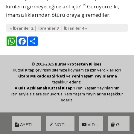
19
kimlerin girmeyeceğine ant içti?
Görüyoruz ki,
imansızlıklarından ötürü oraya giremediler.
|
|
« İbraniler 2
İbraniler 3
İbraniler 4 »
WhatsApp
Facebook
Share
© 2003-2026
Bursa Protestan Kilisesi
Kutsal Kitap çevirisini sitemize koymamıza izin verdikleri için
Kitabı Mukaddes Şirketi
ve
Yeni Yaşam Yayınlarına
teşekkür ederiz.
AKKİT Açıklamalı Kutsal Kitap'ı
Yeni Yaşam Yayınları'nın
izinleriyle sizlere sunuyoruz. Yeni Yaşam Yayınlarına teşekkür
ederiz.
AYETLER
NOTLAR
VIDEO
GIRIŞ