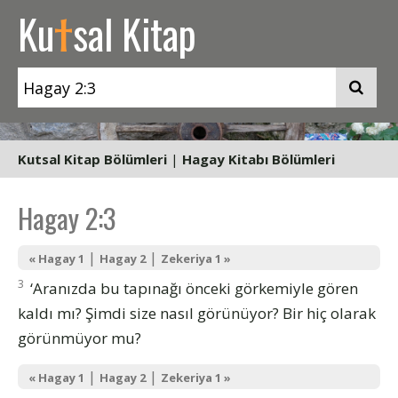
t
Ku
sal Kitap
Kutsal Kitap Bölümleri
|
Hagay Kitabı Bölümleri
Hagay 2:3
|
|
« Hagay 1
Hagay 2
Zekeriya 1 »
3
‘Aranızda bu tapınağı önceki görkemiyle gören
kaldı mı? Şimdi size nasıl görünüyor? Bir hiç olarak
görünmüyor mu?
|
|
« Hagay 1
Hagay 2
Zekeriya 1 »