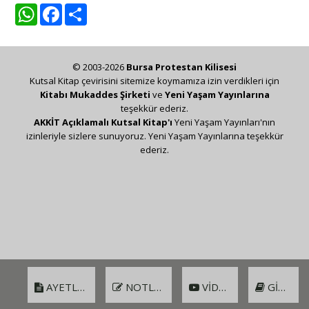
WhatsApp
Facebook
Share
© 2003-2026
Bursa Protestan Kilisesi
Kutsal Kitap çevirisini sitemize koymamıza izin verdikleri için
Kitabı Mukaddes Şirketi
ve
Yeni Yaşam Yayınlarına
teşekkür ederiz.
AKKİT Açıklamalı Kutsal Kitap'ı
Yeni Yaşam Yayınları'nın
izinleriyle sizlere sunuyoruz. Yeni Yaşam Yayınlarına teşekkür
ederiz.
AYETLER
NOTLAR
VIDEO
GIRIŞ