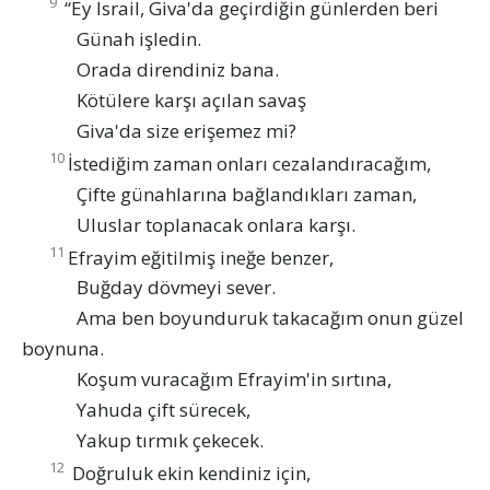
9
“Ey İsrail, Giva'da geçirdiğin günlerden beri
Günah işledin.
Orada direndiniz bana.
Kötülere karşı açılan savaş
Giva'da size erişemez mi?
10
İstediğim zaman onları cezalandıracağım,
Çifte günahlarına bağlandıkları zaman,
Uluslar toplanacak onlara karşı.
11
Efrayim eğitilmiş ineğe benzer,
Buğday dövmeyi sever.
Ama ben boyunduruk takacağım onun güzel
boynuna.
Koşum vuracağım Efrayim'in sırtına,
Yahuda çift sürecek,
Yakup tırmık çekecek.
12
Doğruluk ekin kendiniz için,