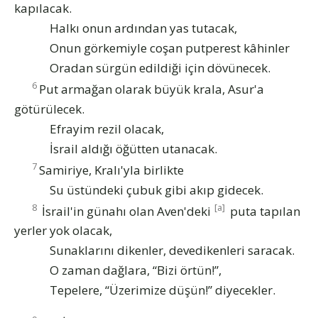
kapılacak.
Halkı onun ardından yas tutacak,
Onun görkemiyle coşan putperest kâhinler
Oradan sürgün edildiği için dövünecek.
6
Put armağan olarak büyük krala, Asur'a
götürülecek.
Efrayim rezil olacak,
İsrail aldığı öğütten utanacak.
7
Samiriye, Kralı'yla birlikte
Su üstündeki çubuk gibi akıp gidecek.
8
[a]
İsrail'in günahı olan Aven'deki
puta tapılan
yerler yok olacak,
Sunaklarını dikenler, devedikenleri saracak.
O zaman dağlara, “Bizi örtün!”,
Tepelere, “Üzerimize düşün!” diyecekler.