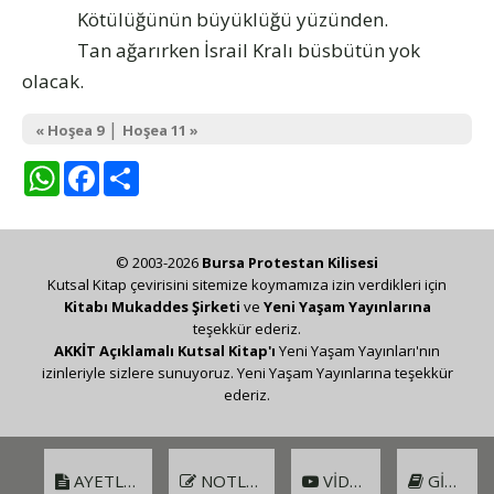
Kötülüğünün büyüklüğü yüzünden.
Tan ağarırken İsrail Kralı büsbütün yok
olacak.
|
« Hoşea 9
Hoşea 11 »
WhatsApp
Facebook
Share
© 2003-2026
Bursa Protestan Kilisesi
Kutsal Kitap çevirisini sitemize koymamıza izin verdikleri için
Kitabı Mukaddes Şirketi
ve
Yeni Yaşam Yayınlarına
teşekkür ederiz.
AKKİT Açıklamalı Kutsal Kitap'ı
Yeni Yaşam Yayınları'nın
izinleriyle sizlere sunuyoruz. Yeni Yaşam Yayınlarına teşekkür
ederiz.
AYETLER
NOTLAR
VIDEO
GIRIŞ