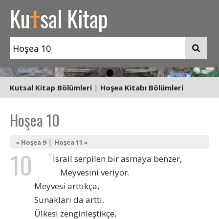
t
Ku
sal Kitap
Kutsal Kitap Bölümleri
|
Hoşea Kitabı Bölümleri
Hoşea 10
|
« Hoşea 9
Hoşea 11 »
10
1
İsrail serpilen bir asmaya benzer,
Meyvesini veriyor.
Meyvesi arttıkça,
Sunakları da arttı.
Ülkesi zenginleştikçe,