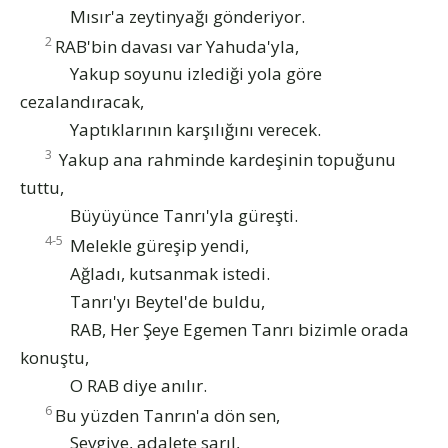
Mısır'a zeytinyağı gönderiyor.
2
RAB'bin davası var Yahuda'yla,
Yakup soyunu izlediği yola göre
cezalandıracak,
Yaptıklarının karşılığını verecek.
3
Yakup ana rahminde kardeşinin topuğunu
tuttu,
Büyüyünce Tanrı'yla güreşti.
4-5
Melekle güreşip yendi,
Ağladı, kutsanmak istedi.
Tanrı'yı Beytel'de buldu,
RAB, Her Şeye Egemen Tanrı bizimle orada
konuştu,
O RAB diye anılır.
6
Bu yüzden Tanrın'a dön sen,
Sevgiye, adalete sarıl,