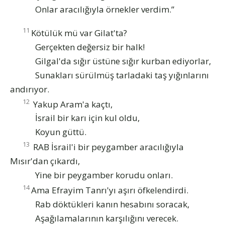
Onlar aracılığıyla örnekler verdim.”
11
Kötülük mü var Gilat'ta?
Gerçekten değersiz bir halk!
Gilgal'da sığır üstüne sığır kurban ediyorlar,
Sunakları sürülmüş tarladaki taş yığınlarını
andırıyor.
12
Yakup Aram'a kaçtı,
İsrail bir karı için kul oldu,
Koyun güttü.
13
RAB İsrail'i bir peygamber aracılığıyla
Mısır'dan çıkardı,
Yine bir peygamber korudu onları.
14
Ama Efrayim Tanrı'yı aşırı öfkelendirdi.
Rab döktükleri kanın hesabını soracak,
Aşağılamalarının karşılığını verecek.