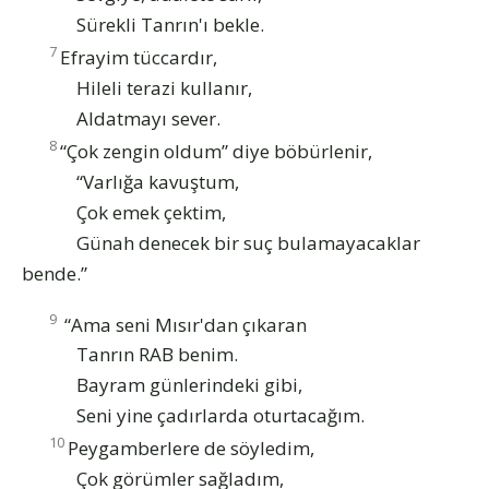
Sürekli Tanrın'ı bekle.
7
Efrayim tüccardır,
Hileli terazi kullanır,
Aldatmayı sever.
8
“Çok zengin oldum” diye böbürlenir,
“Varlığa kavuştum,
Çok emek çektim,
Günah denecek bir suç bulamayacaklar
bende.”
9
“Ama seni Mısır'dan çıkaran
Tanrın RAB benim.
Bayram günlerindeki gibi,
Seni yine çadırlarda oturtacağım.
10
Peygamberlere de söyledim,
Çok görümler sağladım,