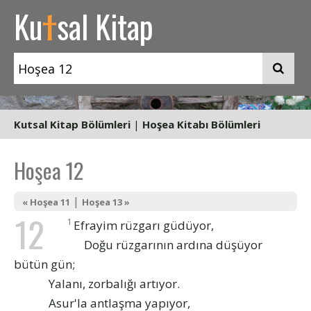
t
Ku
sal Kitap
Kutsal Kitap Bölümleri
|
Hoşea Kitabı Bölümleri
Hoşea 12
|
« Hoşea 11
Hoşea 13 »
12
1
Efrayim rüzgarı güdüyor,
Doğu rüzgarının ardına düşüyor
bütün gün;
Yalanı, zorbalığı artıyor.
Asur'la antlaşma yapıyor,