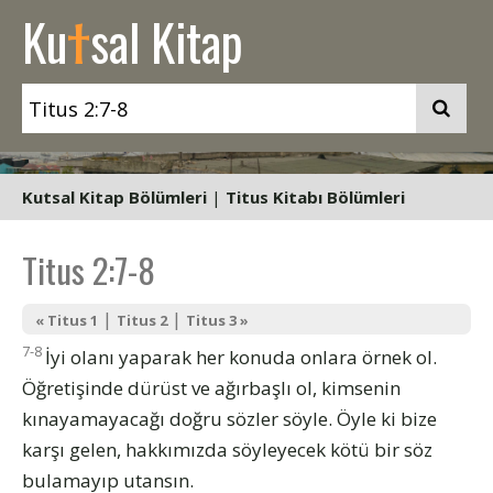
t
Ku
sal Kitap
Kutsal Kitap Bölümleri
|
Titus Kitabı Bölümleri
Titus 2:7-8
|
|
« Titus 1
Titus 2
Titus 3 »
7-8
İyi olanı yaparak her konuda onlara örnek ol.
Öğretişinde dürüst ve ağırbaşlı ol, kimsenin
kınayamayacağı doğru sözler söyle. Öyle ki bize
karşı gelen, hakkımızda söyleyecek kötü bir söz
bulamayıp utansın.