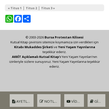
|
|
« Titus 1
Titus 2
Titus 3 »
WhatsApp
Facebook
Share
© 2003-2026
Bursa Protestan Kilisesi
Kutsal Kitap çevirisini sitemize koymamıza izin verdikleri için
Kitabı Mukaddes Şirketi
ve
Yeni Yaşam Yayınlarına
teşekkür ederiz.
AKKİT Açıklamalı Kutsal Kitap'ı
Yeni Yaşam Yayınları'nın
izinleriyle sizlere sunuyoruz. Yeni Yaşam Yayınlarına teşekkür
ederiz.
AYETLER
NOTLAR
VIDEO
GIRIŞ