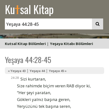
t
Ku
sal Kitap
Kutsal Kitap Bölümleri
|
Yeşaya Kitabı Bölümleri
Yeşaya 44:28-45
|
|
« Yeşaya 43
Yeşaya 44
Yeşaya 45 »
24-28
Sizi kurtaran,
Size rahimde biçim veren RAB diyor ki,
“Her şeyi yaratan,
Gökleri yalnız başına geren,
Yeryüzünü tek başına seren,