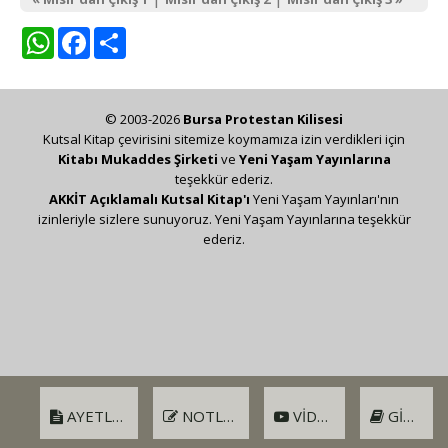
WhatsApp
Facebook
Share
© 2003-2026
Bursa Protestan Kilisesi
Kutsal Kitap çevirisini sitemize koymamıza izin verdikleri için
Kitabı Mukaddes Şirketi
ve
Yeni Yaşam Yayınlarına
teşekkür ederiz.
AKKİT Açıklamalı Kutsal Kitap'ı
Yeni Yaşam Yayınları'nın
izinleriyle sizlere sunuyoruz. Yeni Yaşam Yayınlarına teşekkür
ederiz.
AYETLER
NOTLAR
VIDEO
GIRIŞ