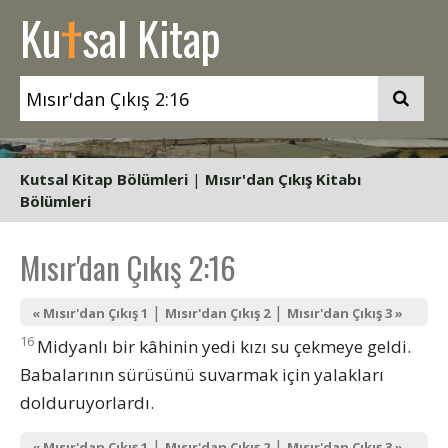
t
Ku
sal Kitap
Kutsal Kitap Bölümleri
|
Mısır'dan Çıkış Kitabı
Bölümleri
Mısır'dan Çıkış 2:16
|
|
« Mısır'dan Çıkış 1
Mısır'dan Çıkış 2
Mısır'dan Çıkış 3 »
16
Midyanlı bir kâhinin yedi kızı su çekmeye geldi.
Babalarının sürüsünü suvarmak için yalakları
dolduruyorlardı.
|
|
« Mısır'dan Çıkış 1
Mısır'dan Çıkış 2
Mısır'dan Çıkış 3 »