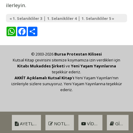
ilerleyin.
|
|
« 1. Selanikliler 3
1. Selanikliler 4
1. Selanikliler 5 »
WhatsApp
Facebook
Share
© 2003-2026
Bursa Protestan Kilisesi
Kutsal Kitap çevirisini sitemize koymamıza izin verdikleri için
Kitabı Mukaddes Şirketi
ve
Yeni Yaşam Yayınlarına
teşekkür ederiz.
AKKİT Açıklamalı Kutsal Kitap'ı
Yeni Yaşam Yayınları'nın
izinleriyle sizlere sunuyoruz. Yeni Yaşam Yayınlarına teşekkür
ederiz.
AYETLER
NOTLAR
VIDEO
GIRIŞ