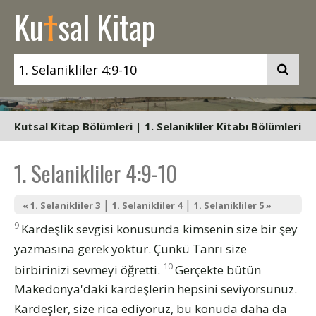
t
Ku
sal Kitap
Kutsal Kitap Bölümleri
|
1. Selanikliler Kitabı Bölümleri
1. Selanikliler 4:9-10
|
|
« 1. Selanikliler 3
1. Selanikliler 4
1. Selanikliler 5 »
9
Kardeşlik sevgisi konusunda kimsenin size bir şey
yazmasına gerek yoktur. Çünkü Tanrı size
10
birbirinizi sevmeyi öğretti.
Gerçekte bütün
Makedonya'daki kardeşlerin hepsini seviyorsunuz.
Kardeşler, size rica ediyoruz, bu konuda daha da