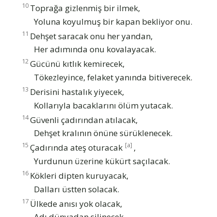
10
Toprağa gizlenmiş bir ilmek,
Yoluna koyulmuş bir kapan bekliyor onu.
11
Dehşet saracak onu her yandan,
Her adımında onu kovalayacak.
12
Gücünü kıtlık kemirecek,
Tökezleyince, felaket yanında bitiverecek.
13
Derisini hastalık yiyecek,
Kollarıyla bacaklarını ölüm yutacak.
14
Güvenli çadırından atılacak,
Dehşet kralının önüne sürüklenecek.
15
[a]
Çadırında ateş oturacak
,
Yurdunun üzerine kükürt saçılacak.
16
Kökleri dipten kuruyacak,
Dalları üstten solacak.
17
Ülkede anısı yok olacak,
Adı dünyadan silinecek.