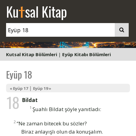
t
Ku
sal Kitap
Kutsal Kitap Bölümleri
|
Eyüp Kitabı Bölümleri
Eyüp 18
|
« Eyüp 17
Eyüp 19 »
18
Bildat
1
Şuahlı Bildat şöyle yanıtladı:
2
“Ne zaman bitecek bu sözler?
Biraz anlayışlı olun da konuşalım.