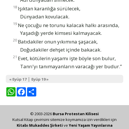
18
Işıktan karanlığa sürülecek,
Dünyadan kovulacak.
19
Ne çocuğu ne torunu kalacak halkı arasında,
Yaşadığı yerde kimsesi kalmayacak.
20
Batıdakiler onun yıkımına şaşacak,
Doğudakiler dehşet içinde bakacak.
21
Evet, kötülerin yaşamı işte böyle son bulur,
Tanrı'yı tanımayanların varacağı yer budur.”
|
« Eyüp 17
Eyüp 19 »
WhatsApp
Facebook
Share
© 2003-2026
Bursa Protestan Kilisesi
Kutsal Kitap çevirisini sitemize koymamıza izin verdikleri için
Kitabı Mukaddes Şirketi
ve
Yeni Yaşam Yayınlarına