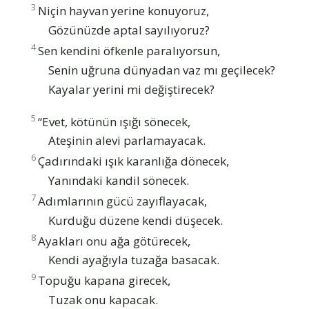
3
Niçin hayvan yerine konuyoruz,
Gözünüzde aptal sayılıyoruz?
4
Sen kendini öfkenle paralıyorsun,
Senin uğruna dünyadan vaz mı geçilecek?
Kayalar yerini mi değiştirecek?
5
“Evet, kötünün ışığı sönecek,
Ateşinin alevi parlamayacak.
6
Çadırındaki ışık karanlığa dönecek,
Yanındaki kandil sönecek.
7
Adımlarının gücü zayıflayacak,
Kurduğu düzene kendi düşecek.
8
Ayakları onu ağa götürecek,
Kendi ayağıyla tuzağa basacak.
9
Topuğu kapana girecek,
Tuzak onu kapacak.