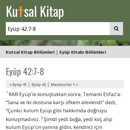
t
Ku
sal Kitap
Kutsal Kitap Bölümleri
|
Eyüp Kitabı Bölümleri
Eyüp 42:7-8
|
|
« Eyüp 41
Eyüp 42
Mezmurlar 1 »
7
RAB Eyüp'le konuştuktan sonra, Temanlı Elifaz'a:
“Sana ve iki dostuna karşı öfkem alevlendi” dedi,
“Çünkü kulum Eyüp gibi hakkımda doğruyu
8
konuşmadınız.
Şimdi yedi boğa, yedi koç alıp
kulum Eyüp'ün yanına gidin, kendiniz için