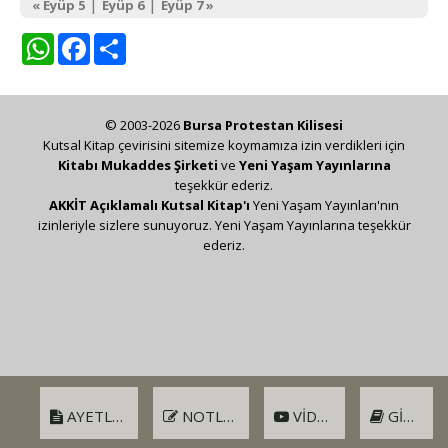
|
|
« Eyüp 5
Eyüp 6
Eyüp 7 »
WhatsApp
Facebook
Share
© 2003-2026
Bursa Protestan Kilisesi
Kutsal Kitap çevirisini sitemize koymamıza izin verdikleri için
Kitabı Mukaddes Şirketi
ve
Yeni Yaşam Yayınlarına
teşekkür ederiz.
AKKİT Açıklamalı Kutsal Kitap'ı
Yeni Yaşam Yayınları'nın
izinleriyle sizlere sunuyoruz. Yeni Yaşam Yayınlarına teşekkür
ederiz.
AYETLER
NOTLAR
VIDEO
GIRIŞ