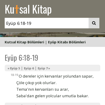
t
Ku
sal Kitap
Kutsal Kitap Bölümleri
|
Eyüp Kitabı Bölümleri
Eyüp 6:18-19
|
|
« Eyüp 5
Eyüp 6
Eyüp 7 »
18-19
O dereler için kervanlar yolundan sapar,
Çöle çıkıp yok olurlar.
Tema'nın kervanları su arar,
Saba'dan gelen yolcular umutla bakar.