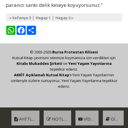
paranızı sanki delik keseye koyuyorsunuz.”
|
|
« Sefanya 3
Hagay 1
Hagay 2 »
WhatsApp
Facebook
Share
© 2003-2026
Bursa Protestan Kilisesi
Kutsal Kitap çevirisini sitemize koymamıza izin verdikleri için
Kitabı Mukaddes Şirketi
ve
Yeni Yaşam Yayınlarına
teşekkür ederiz.
AKKİT Açıklamalı Kutsal Kitap'ı
Yeni Yaşam Yayınları'nın
izinleriyle sizlere sunuyoruz. Yeni Yaşam Yayınlarına teşekkür
ederiz.
AYETLER
NOTLAR
VIDEO
GIRIŞ