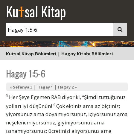
t
Ku
sal Kitap
Kutsal Kitap Bölümleri
|
Hagay Kitabı Bölümleri
Hagay 1:5-6
|
|
« Sefanya 3
Hagay 1
Hagay 2 »
5
Her Şeye Egemen RAB diyor ki, “Şimdi tuttuğunuz
6
yolları iyi düşünün!
Çok ektiniz ama az biçtiniz;
yiyorsunuz ama doyamıyorsunuz, içiyorsunuz ama
neşelenemiyorsunuz; giyiniyorsunuz ama
ısınamıyorsunuz; ücretinizi alıyorsunuz ama