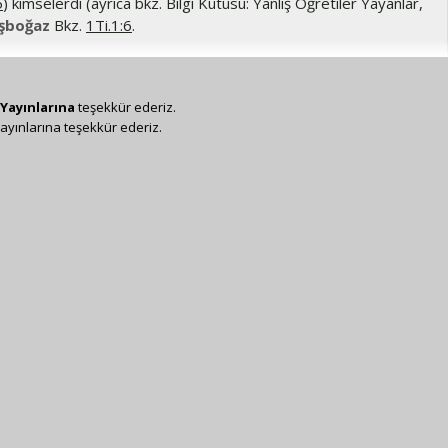
5
) kimselerdi (ayrıca bkz. Bilgi Kutusu: Yanlış Öğretiler Yayanlar,
şboğaz
Bkz.
1Ti.1:6
.
Yayınlarına
teşekkür ederiz.
ayınlarına teşekkür ederiz.