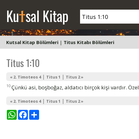
t
Ku
sal Kitap
Kutsal Kitap Bölümleri
|
Titus Kitabı Bölümleri
Titus 1:10
|
|
« 2. Timoteos 4
Titus 1
Titus 2 »
10
Çünkü asi, boşboğaz, aldatıcı birçok kişi vardır. Öze
|
|
« 2. Timoteos 4
Titus 1
Titus 2 »
WhatsApp
Facebook
Share