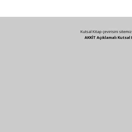
Kutsal Kitap çevirisini sitemi
AKKİT Açıklamalı Kutsal 