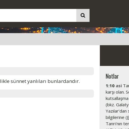
Notlar
llikle sünnet yanlıları bunlardandır.
1:10
asi
Tan
karşı olan. 
kutsallaşma 
(bkz. Galatya
Yazılar’dan
bilgilerine (
E
Tanrı’nın tem