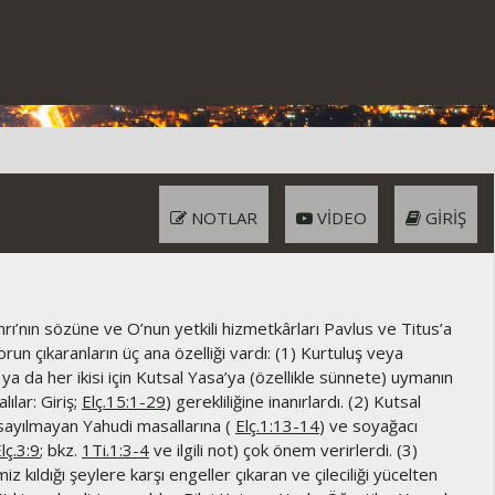
NOTLAR
VIDEO
GIRIŞ
rı’nın sözüne ve O’nun yetkili hizmetkârları Pavlus ve Titus’a
Sorun çıkaranların üç ana özelliği vardı: (1) Kurtuluş veya
ya da her ikisi için Kutsal Yasa’ya (özellikle sünnete) uymanın
lılar: Giriş;
Elç.15:1-29
) gerekliliğine inanırlardı. (2) Kutsal
 sayılmayan Yahudi masallarına (
Elç.1:13-14
) ve soyağacı
lç.3:9
; bkz.
1Ti.1:3-4
ve ilgili not) çok önem verirlerdi. (3)
iz kıldığı şeylere karşı engeller çıkaran ve çileciliği yücelten