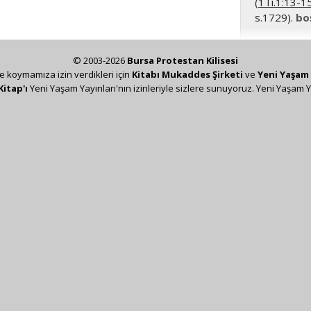
(
1Ti.1:13-1
s.1729).
bo
© 2003-2026
Bursa Protestan Kilisesi
ze koymamıza izin verdikleri için
Kitabı Mukaddes Şirketi
ve
Yeni Yaşam 
Kitap'ı
Yeni Yaşam Yayınları'nın izinleriyle sizlere sunuyoruz. Yeni Yaşam Y