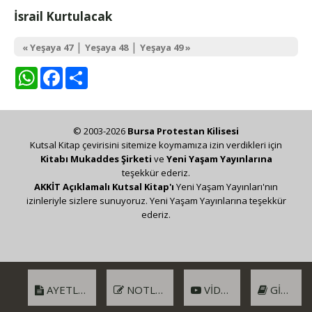
İsrail Kurtulacak
|
|
« Yeşaya 47
Yeşaya 48
Yeşaya 49 »
WhatsApp
Facebook
Share
© 2003-2026
Bursa Protestan Kilisesi
Kutsal Kitap çevirisini sitemize koymamıza izin verdikleri için
Kitabı Mukaddes Şirketi
ve
Yeni Yaşam Yayınlarına
teşekkür ederiz.
AKKİT Açıklamalı Kutsal Kitap'ı
Yeni Yaşam Yayınları'nın
izinleriyle sizlere sunuyoruz. Yeni Yaşam Yayınlarına teşekkür
ederiz.
AYETLER
NOTLAR
VIDEO
GIRIŞ