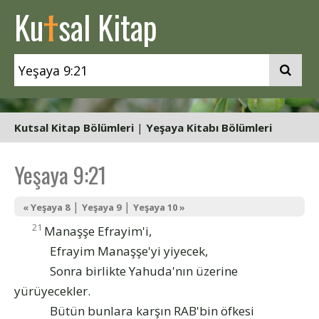
t
Ku
sal Kitap
Kutsal Kitap Bölümleri
|
Yeşaya Kitabı Bölümleri
Yeşaya 9:21
|
|
« Yeşaya 8
Yeşaya 9
Yeşaya 10 »
21
Manaşşe Efrayim'i,
Efrayim Manaşşe'yi yiyecek,
Sonra birlikte Yahuda'nın üzerine
yürüyecekler.
Bütün bunlara karşın RAB'bin öfkesi