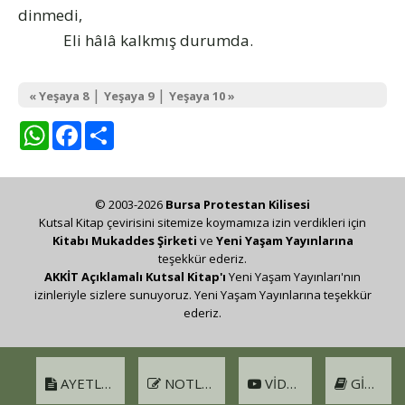
dinmedi,
Eli hâlâ kalkmış durumda.
|
|
« Yeşaya 8
Yeşaya 9
Yeşaya 10 »
WhatsApp
Facebook
Share
© 2003-2026
Bursa Protestan Kilisesi
Kutsal Kitap çevirisini sitemize koymamıza izin verdikleri için
Kitabı Mukaddes Şirketi
ve
Yeni Yaşam Yayınlarına
teşekkür ederiz.
AKKİT Açıklamalı Kutsal Kitap'ı
Yeni Yaşam Yayınları'nın
izinleriyle sizlere sunuyoruz. Yeni Yaşam Yayınlarına teşekkür
ederiz.
AYETLER
NOTLAR
VIDEO
GIRIŞ