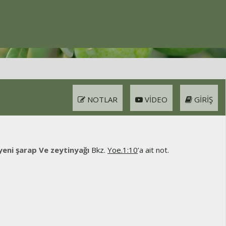
NOTLAR
VIDEO
GIRIŞ
 yeni şarap Ve zeytinyağı
Bkz.
Yoe.1:10
’a ait not.