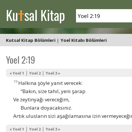
t
Ku
sal Kitap
Kutsal Kitap Bölümleri
|
Yoel Kitabı Bölümleri
Yoel 2:19
|
|
« Yoel 1
Yoel 2
Yoel 3 »
19
Halkına şöyle yanıt verecek:
“Bakın, size tahıl, yeni şarap
Ve zeytinyağı vereceğim,
Bunlara doyacaksınız.
Artık ulusların sizi aşağılamasına izin vermeyeceği
|
|
« Yoel 1
Yoel 2
Yoel 3 »