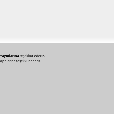
Yayınlarına
teşekkür ederiz.
ayınlarına teşekkür ederiz.