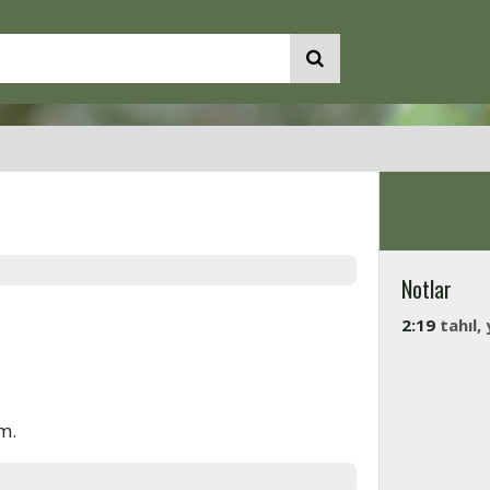
Notlar
2:19
tahıl,
m.