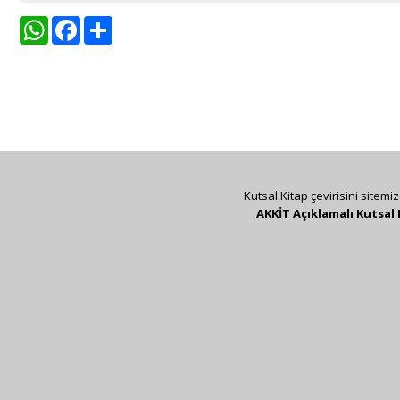
WhatsApp
Facebook
Share
Kutsal Kitap çevirisini sitemi
AKKİT Açıklamalı Kutsal 