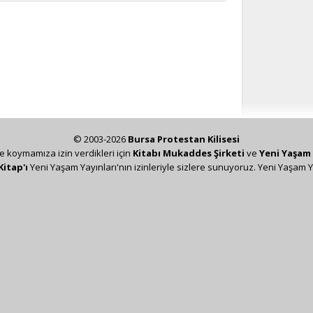
© 2003-2026
Bursa Protestan Kilisesi
ze koymamıza izin verdikleri için
Kitabı Mukaddes Şirketi
ve
Yeni Yaşam 
Kitap'ı
Yeni Yaşam Yayınları'nın izinleriyle sizlere sunuyoruz. Yeni Yaşam Y