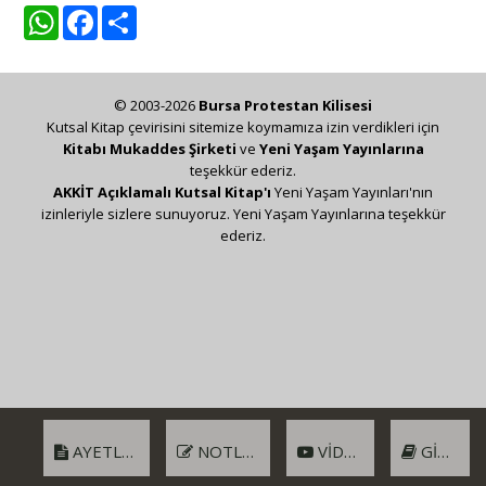
WhatsApp
Facebook
Share
© 2003-2026
Bursa Protestan Kilisesi
Kutsal Kitap çevirisini sitemize koymamıza izin verdikleri için
Kitabı Mukaddes Şirketi
ve
Yeni Yaşam Yayınlarına
teşekkür ederiz.
AKKİT Açıklamalı Kutsal Kitap'ı
Yeni Yaşam Yayınları'nın
izinleriyle sizlere sunuyoruz. Yeni Yaşam Yayınlarına teşekkür
ederiz.
AYETLER
NOTLAR
VIDEO
GIRIŞ