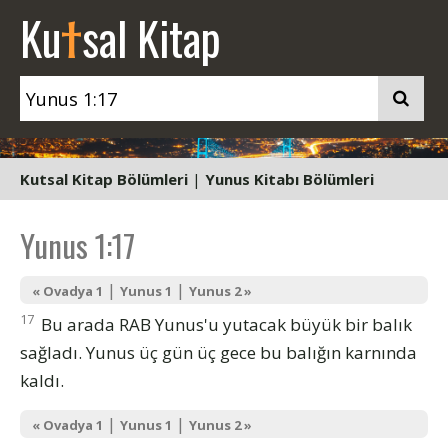
t
Ku
sal Kitap
Kutsal Kitap Bölümleri
|
Yunus Kitabı Bölümleri
Yunus 1:17
|
|
« Ovadya 1
Yunus 1
Yunus 2 »
17
Bu arada RAB Yunus'u yutacak büyük bir balık
sağladı. Yunus üç gün üç gece bu balığın karnında
kaldı.
|
|
« Ovadya 1
Yunus 1
Yunus 2 »