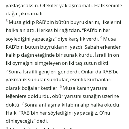
yaklaşacaksın. Ötekiler yaklaşmamalı. Halk seninle
dağa çıkmamalı.”
3
Musa gidip RAB'bin bütün buyruklarını, ilkelerini
halka anlattı. Herkes bir ağızdan, “RAB'bin her
4
söylediğini yapacağız” diye karşılık verdi.
Musa
RAB'bin bütün buyruklarını yazdı. Sabah erkenden
kalkıp dağın eteğinde bir sunak kurdu, İsrail'in on
iki oymağını simgeleyen on iki taş sütun dikti.
5
Sonra İsrailli gençleri gönderdi. Onlar da RAB'be
yakmalık sunular sundular, esenlik kurbanları
6
olarak boğalar kestiler.
Musa kanın yarısını
leğenlere doldurdu, öbür yarısını sunağın üzerine
7
döktü.
Sonra antlaşma kitabını alıp halka okudu.
Halk, “RAB'bin her söylediğini yapacağız, O'nu
dinleyeceğiz” dedi.
8