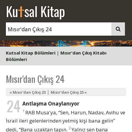
t
Ku
sal Kitap
Kutsal Kitap Bölümleri
|
Mısır'dan Çıkış Kitabı
Bölümleri
Mısır'dan Çıkış 24
|
« Mısır'dan Çıkış 23
Mısır'dan Çıkış 25 »
24
Antlaşma Onaylanıyor
1
RAB Musa'ya, “Sen, Harun, Nadav, Avihu ve
İsrail ileri gelenlerinden yetmiş kişi bana gelin”
2
dedi, “Bana uzaktan tapın.
Yalnız sen bana