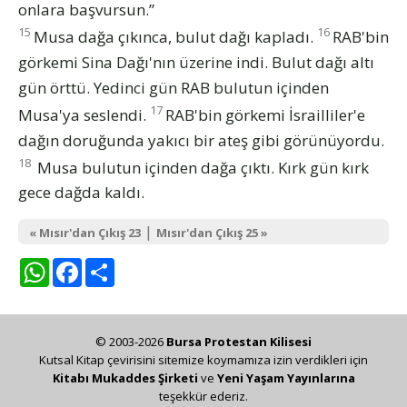
onlara başvursun.”
15
16
Musa dağa çıkınca, bulut dağı kapladı.
RAB'bin
görkemi Sina Dağı'nın üzerine indi. Bulut dağı altı
gün örttü. Yedinci gün RAB bulutun içinden
17
Musa'ya seslendi.
RAB'bin görkemi İsrailliler'e
dağın doruğunda yakıcı bir ateş gibi görünüyordu.
18
Musa bulutun içinden dağa çıktı. Kırk gün kırk
gece dağda kaldı.
|
« Mısır'dan Çıkış 23
Mısır'dan Çıkış 25 »
WhatsApp
Facebook
Share
© 2003-2026
Bursa Protestan Kilisesi
Kutsal Kitap çevirisini sitemize koymamıza izin verdikleri için
Kitabı Mukaddes Şirketi
ve
Yeni Yaşam Yayınlarına
teşekkür ederiz.