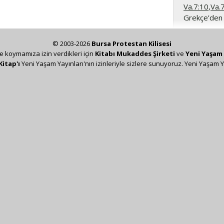
Va.7:10
,
Va.
Grekçe’den b
© 2003-2026
Bursa Protestan Kilisesi
ze koymamıza izin verdikleri için
Kitabı Mukaddes Şirketi
ve
Yeni Yaşam 
Kitap'ı
Yeni Yaşam Yayınları'nın izinleriyle sizlere sunuyoruz. Yeni Yaşam Y