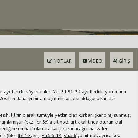
NOTLAR
VIDEO
GIRIŞ
u ayetlerde söylenenler,
Yer.31:31-34
ayetlerinin yorumuna
esih’in daha iyi bir antlaşmanın aracısı olduğunu kanıtlar
sih, kâhin olarak tümüyle yetkin olan kurbanı (kendini) sunmuş,
mamlamıştır (bkz.
İbr.5:9
’a ait not); artık tahtında oturan kral
nliğine muhalif olanlara karşı kazanacağı nihai zaferi
ir (bkz.
İbr.1:3
; krş.
Va.5:6-14
;
Va.5:6
’ya ait not; ayrıca krş.