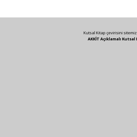
Kutsal Kitap çevirisini sitemi
AKKİT Açıklamalı Kutsal 