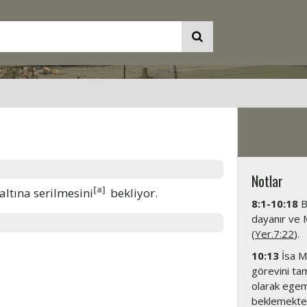
Notlar
[a]
ltına serilmesini
bekliyor.
8:1-10:18
B
dayanır ve M
(
Yer.7:22
).
10:13
İsa Me
görevini ta
olarak egeme
beklemekted