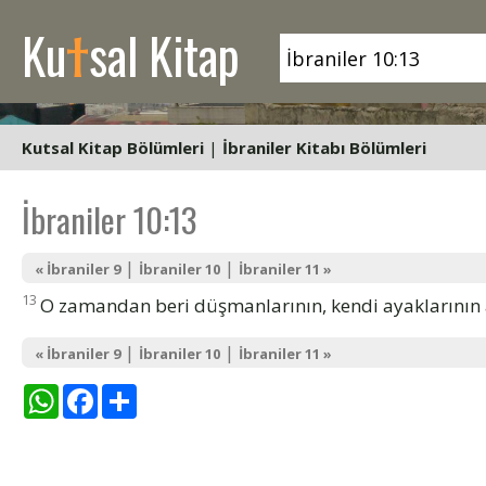
t
Ku
sal Kitap
Kutsal Kitap Bölümleri
|
İbraniler Kitabı Bölümleri
İbraniler 10:13
|
|
« İbraniler 9
İbraniler 10
İbraniler 11 »
13
O zamandan beri düşmanlarının, kendi ayaklarının a
|
|
« İbraniler 9
İbraniler 10
İbraniler 11 »
WhatsApp
Facebook
Share