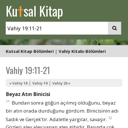
t
Ku
sal Kitap
Kutsal Kitap Bölümleri
|
Vahiy Kitabı Bölümleri
Vahiy 19:11-21
|
|
« Vahiy 18
Vahiy 19
Vahiy 20 »
Beyaz Atın Binicisi
11
Bundan sonra göğün açılmış olduğunu, beyaz
bir atın orada durduğunu gördüm. Binicisinin adı
12
Sadık ve Gerçek'tir. Adaletle yargılar, savaşır.
Gözleri alev alev yanan ateş gibidir. Başında çok