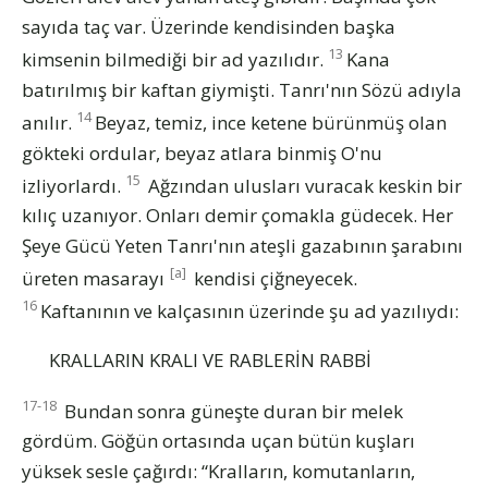
sayıda taç var. Üzerinde kendisinden başka
13
kimsenin bilmediği bir ad yazılıdır.
Kana
batırılmış bir kaftan giymişti. Tanrı'nın Sözü adıyla
14
anılır.
Beyaz, temiz, ince ketene bürünmüş olan
gökteki ordular, beyaz atlara binmiş O'nu
15
izliyorlardı.
Ağzından ulusları vuracak keskin bir
kılıç uzanıyor. Onları demir çomakla güdecek. Her
Şeye Gücü Yeten Tanrı'nın ateşli gazabının şarabını
[a]
üreten masarayı
kendisi çiğneyecek.
16
Kaftanının ve kalçasının üzerinde şu ad yazılıydı:
KRALLARIN KRALI VE RABLERİN RABBİ
17-18
Bundan sonra güneşte duran bir melek
gördüm. Göğün ortasında uçan bütün kuşları
yüksek sesle çağırdı: “Kralların, komutanların,