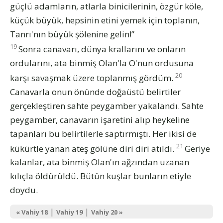
güçlü adamların, atlarla binicilerinin, özgür köle,
küçük büyük, hepsinin etini yemek için toplanın,
Tanrı'nın büyük şölenine gelin!”
19
Sonra canavarı, dünya krallarını ve onların
ordularını, ata binmiş Olan'la O'nun ordusuna
20
karşı savaşmak üzere toplanmış gördüm.
Canavarla onun önünde doğaüstü belirtiler
gerçekleştiren sahte peygamber yakalandı. Sahte
peygamber, canavarın işaretini alıp heykeline
tapanları bu belirtilerle saptırmıştı. Her ikisi de
21
kükürtle yanan ateş gölüne diri diri atıldı.
Geriye
kalanlar, ata binmiş Olan'ın ağzından uzanan
kılıçla öldürüldü. Bütün kuşlar bunların etiyle
doydu.
|
|
« Vahiy 18
Vahiy 19
Vahiy 20 »