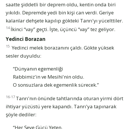
saatte şiddetli bir deprem oldu, kentin onda biri
yıkıldı. Depremde yedi bin kişi can verdi. Geriye
kalanlar dehşete kapılıp gökteki Tanrı'yı yücelttiler.
14
İkinci “vay” geçti. İşte, üçüncü “vay” tez geliyor.
Yedinci Borazan
15
Yedinci melek borazanını çaldı. Gökte yüksek
sesler duyuldu:
“Dünyanın egemenliği
Rabbimiz'in ve Mesihi'nin oldu.
O sonsuzlara dek egemenlik sürecek.”
16-17
Tanrı'nın önünde tahtlarında oturan yirmi dört
ihtiyar yüzüstü yere kapandı. Tanrı'ya tapınarak
şöyle dediler:
“Her Şeye Gücü Yeten,