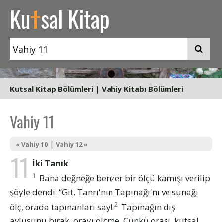
t
Ku
sal Kitap
Kutsal Kitap Bölümleri
|
Vahiy Kitabı Bölümleri
Vahiy 11
|
« Vahiy 10
Vahiy 12 »
11
İki Tanık
1
Bana değneğe benzer bir ölçü kamışı verilip
şöyle dendi: “Git, Tanrı'nın Tapınağı'nı ve sunağı
2
ölç, orada tapınanları say!
Tapınağın dış
avlusunu bırak, orayı ölçme. Çünkü orası, kutsal