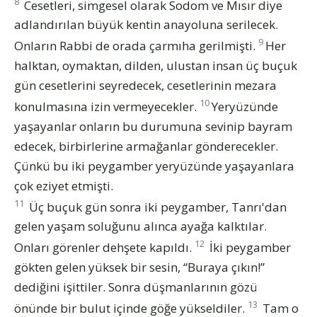
8
Cesetleri, simgesel olarak Sodom ve Mısır diye
adlandırılan büyük kentin anayoluna serilecek.
9
Onların Rabbi de orada çarmıha gerilmişti.
Her
halktan, oymaktan, dilden, ulustan insan üç buçuk
gün cesetlerini seyredecek, cesetlerinin mezara
10
konulmasına izin vermeyecekler.
Yeryüzünde
yaşayanlar onların bu durumuna sevinip bayram
edecek, birbirlerine armağanlar gönderecekler.
Çünkü bu iki peygamber yeryüzünde yaşayanlara
çok eziyet etmişti.
11
Üç buçuk gün sonra iki peygamber, Tanrı'dan
gelen yaşam soluğunu alınca ayağa kalktılar.
12
Onları görenler dehşete kapıldı.
İki peygamber
gökten gelen yüksek bir sesin, “Buraya çıkın!”
dediğini işittiler. Sonra düşmanlarının gözü
13
önünde bir bulut içinde göğe yükseldiler.
Tam o