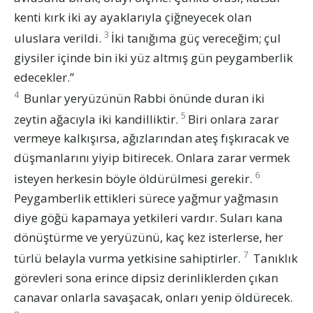
kenti kırk iki ay ayaklarıyla çiğneyecek olan
3
uluslara verildi.
İki tanığıma güç vereceğim; çul
giysiler içinde bin iki yüz altmış gün peygamberlik
edecekler.”
4
Bunlar yeryüzünün Rabbi önünde duran iki
5
zeytin ağacıyla iki kandilliktir.
Biri onlara zarar
vermeye kalkışırsa, ağızlarından ateş fışkıracak ve
düşmanlarını yiyip bitirecek. Onlara zarar vermek
6
isteyen herkesin böyle öldürülmesi gerekir.
Peygamberlik ettikleri sürece yağmur yağmasın
diye göğü kapamaya yetkileri vardır. Suları kana
dönüştürme ve yeryüzünü, kaç kez isterlerse, her
7
türlü belayla vurma yetkisine sahiptirler.
Tanıklık
görevleri sona erince dipsiz derinliklerden çıkan
canavar onlarla savaşacak, onları yenip öldürecek.