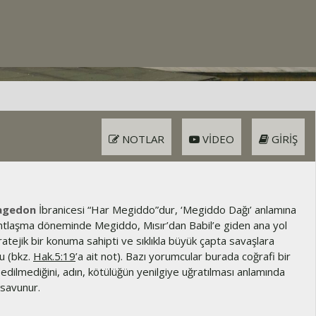
NOTLAR
VIDEO
GIRIŞ
agedon
İbranicesi “Har Megiddo”dur, ‘Megiddo Dağı’ anlamına
 Antlaşma döneminde Megiddo, Mısır’dan Babil’e giden ana yol
atejik bir konuma sahipti ve sıklıkla büyük çapta savaşlara
u (bkz.
Hak.5:19
’a ait not). Bazı yorumcular burada coğrafi bir
dilmediğini, adın, kötülüğün yenilgiye uğratılması anlamında
ı savunur.