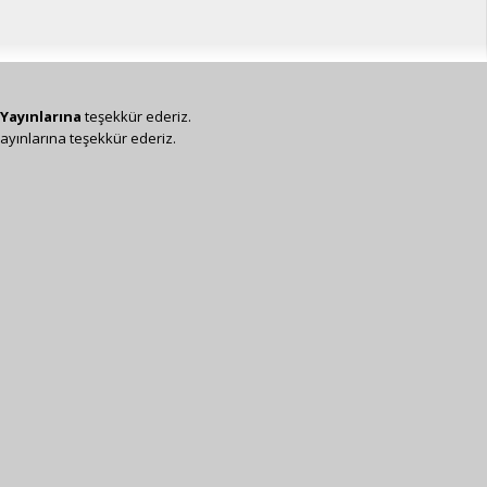
Yayınlarına
teşekkür ederiz.
ayınlarına teşekkür ederiz.