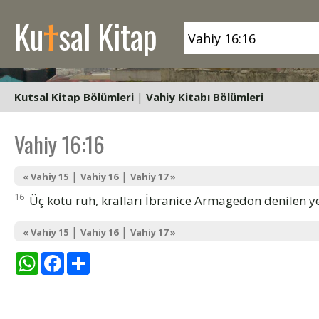
t
Ku
sal Kitap
Kutsal Kitap Bölümleri
|
Vahiy Kitabı Bölümleri
Vahiy 16:16
|
|
« Vahiy 15
Vahiy 16
Vahiy 17 »
16
Üç kötü ruh, kralları İbranice Armagedon denilen ye
|
|
« Vahiy 15
Vahiy 16
Vahiy 17 »
WhatsApp
Facebook
Share