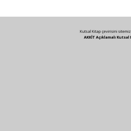
Kutsal Kitap çevirisini sitemi
AKKİT Açıklamalı Kutsal 