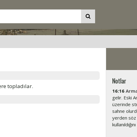
Notlar
re topladılar.
16:16
Arm
gelir. Eski
üzerinde str
sahne olurd
yerden söz e
kullanıldığın