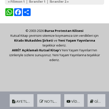
|
|
« Filimon 1
İbraniler 1
İbraniler 2 »
WhatsApp
Facebook
Share
© 2003-2026
Bursa Protestan Kilisesi
Kutsal Kitap çevirisini sitemize koymamıza izin verdikleri için
Kitabı Mukaddes Şirketi
ve
Yeni Yaşam Yayınlarına
teşekkür ederiz.
AKKİT Açıklamalı Kutsal Kitap'ı
Yeni Yaşam Yayınları'nın
izinleriyle sizlere sunuyoruz. Yeni Yaşam Yayınlarına teşekkür
ederiz.
AYETLER
NOTLAR
VIDEO
GIRIŞ