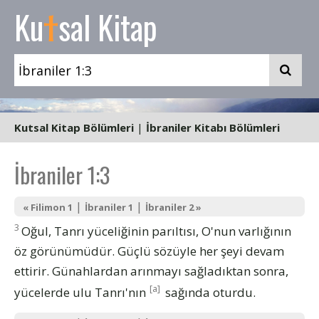
t
Ku
sal Kitap
Kutsal Kitap Bölümleri
|
İbraniler Kitabı Bölümleri
İbraniler 1:3
|
|
« Filimon 1
İbraniler 1
İbraniler 2 »
3
Oğul, Tanrı yüceliğinin parıltısı, O'nun varlığının
öz görünümüdür. Güçlü sözüyle her şeyi devam
ettirir. Günahlardan arınmayı sağladıktan sonra,
[a]
yücelerde ulu Tanrı'nın
sağında oturdu.