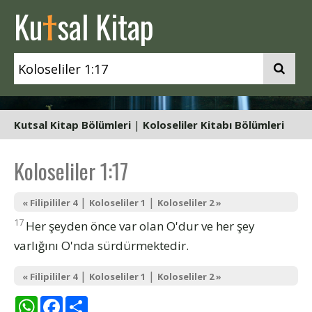
t
Ku
sal Kitap
Kutsal Kitap Bölümleri
|
Koloseliler Kitabı Bölümleri
Koloseliler 1:17
|
|
« Filipililer 4
Koloseliler 1
Koloseliler 2 »
17
Her şeyden önce var olan O'dur ve her şey
varlığını O'nda sürdürmektedir.
|
|
« Filipililer 4
Koloseliler 1
Koloseliler 2 »
WhatsApp
Facebook
Share