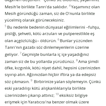
4
Mesih'le birlikte Tanrı'da saklıdır.
Yaşamınız olan
Mesih göründüğü zaman, siz de O'nunla birlikte
yücelmiş olarak görüneceksiniz.
5
Bu nedenle bedenin dünyasal eğilimlerini –fuhşu,
pisliği, şehveti, kötü arzuları ve putperestlikle eş
6
olan açgözlülüğü– öldürün.
Bunlar yüzünden
Tanrı'nın gazabı söz dinlemeyenlerin üzerine
7
geliyor.
Geçmişte bunlarla iç içe yaşadığınız
8
zaman siz de bu yollarda yürüdünüz.
Ama şimdi
öfke, kızgınlık, kötü niyet dahil, hepsini üzerinizden
sıyırıp atın. Ağzınızdan hiçbir iftira ya da edepsiz
9
söz çıkmasın.
Birbirinize yalan söylemeyin. Çünkü
eski yaradılışı kötü alışkanlıklarıyla birlikte
10
üzerinizden çıkarıp attınız;
eksiksiz bilgiye
erişmek için Yaratıcısı'na benzer olmak üzere