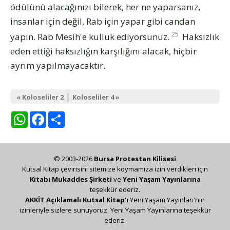
ödülünü alacağınızı bilerek, her ne yaparsanız,
insanlar için değil, Rab için yapar gibi candan
25
yapın. Rab Mesih'e kulluk ediyorsunuz.
Haksızlık
eden ettiği haksızlığın karşılığını alacak, hiçbir
ayrım yapılmayacaktır.
|
« Koloseliler 2
Koloseliler 4 »
WhatsApp
Facebook
Share
© 2003-2026
Bursa Protestan Kilisesi
Kutsal Kitap çevirisini sitemize koymamıza izin verdikleri için
Kitabı Mukaddes Şirketi
ve
Yeni Yaşam Yayınlarına
teşekkür ederiz.
AKKİT Açıklamalı Kutsal Kitap'ı
Yeni Yaşam Yayınları'nın
izinleriyle sizlere sunuyoruz. Yeni Yaşam Yayınlarına teşekkür
ederiz.