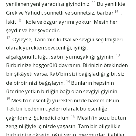
11
yenilenen yeni yaradılışı giyindiniz.
Bu yenilikte
[a]
Grek ve Yahudi, sünnetli ve sünnetsiz, barbar
,
[b]
İskit
, köle ve özgür ayrımı yoktur. Mesih her
şeydir ve her şeydedir.
12
Öyleyse, Tanrı'nın kutsal ve sevgili seçilmişleri
olarak yürekten sevecenliği, iyiliği,
13
alçakgönüllülüğü, sabrı, yumuşaklığı giyinin.
Birbirinize hoşgörülü davranın. Birinizin ötekinden
bir şikâyeti varsa, Rab'bin sizi bağışladığı gibi, siz
14
de birbirinizi bağışlayın.
Bunların hepsinin
üzerine yetkin birliğin bağı olan sevgiyi giyinin.
15
Mesih'in esenliği yüreklerinizde hakem olsun.
Tek bir bedenin üyeleri olarak bu esenliğe
16
çağrıldınız. Şükredici olun!
Mesih'in sözü bütün
zenginliğiyle içinizde yaşasın. Tam bir bilgelikle
birbirinize öğretin, öğüt verin, mezmurlar, ilahiler,