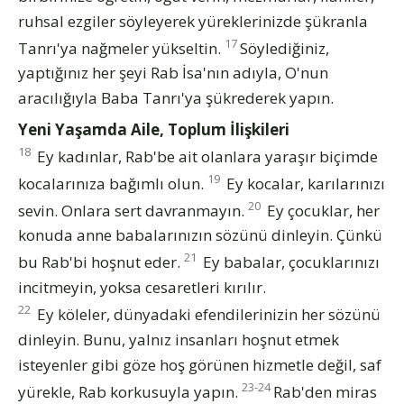
ruhsal ezgiler söyleyerek yüreklerinizde şükranla
17
Tanrı'ya nağmeler yükseltin.
Söylediğiniz,
yaptığınız her şeyi Rab İsa'nın adıyla, O'nun
aracılığıyla Baba Tanrı'ya şükrederek yapın.
Yeni Yaşamda Aile, Toplum İlişkileri
18
Ey kadınlar, Rab'be ait olanlara yaraşır biçimde
19
kocalarınıza bağımlı olun.
Ey kocalar, karılarınızı
20
sevin. Onlara sert davranmayın.
Ey çocuklar, her
konuda anne babalarınızın sözünü dinleyin. Çünkü
21
bu Rab'bi hoşnut eder.
Ey babalar, çocuklarınızı
incitmeyin, yoksa cesaretleri kırılır.
22
Ey köleler, dünyadaki efendilerinizin her sözünü
dinleyin. Bunu, yalnız insanları hoşnut etmek
isteyenler gibi göze hoş görünen hizmetle değil, saf
23-24
yürekle, Rab korkusuyla yapın.
Rab'den miras