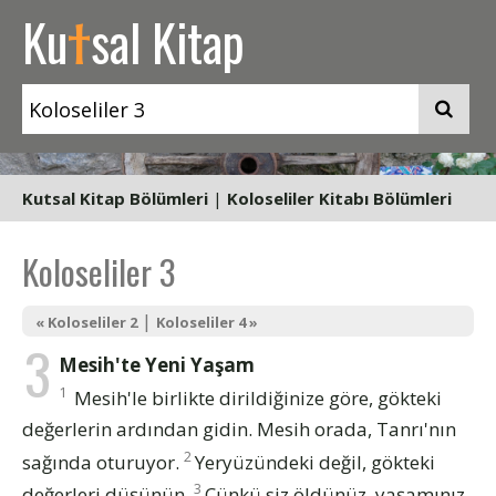
t
Ku
sal Kitap
Kutsal Kitap Bölümleri
|
Koloseliler Kitabı Bölümleri
Koloseliler 3
|
« Koloseliler 2
Koloseliler 4 »
3
Mesih'te Yeni Yaşam
1
Mesih'le birlikte dirildiğinize göre, gökteki
değerlerin ardından gidin. Mesih orada, Tanrı'nın
2
sağında oturuyor.
Yeryüzündeki değil, gökteki
3
değerleri düşünün.
Çünkü siz öldünüz, yaşamınız