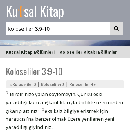
t
Ku
sal Kitap
Kutsal Kitap Bölümleri
|
Koloseliler Kitabı Bölümleri
Koloseliler 3:9-10
|
|
« Koloseliler 2
Koloseliler 3
Koloseliler 4 »
9
Birbirinize yalan söylemeyin. Çünkü eski
yaradılışı kötü alışkanlıklarıyla birlikte üzerinizden
10
çıkarıp attınız;
eksiksiz bilgiye erişmek için
Yaratıcısı'na benzer olmak üzere yenilenen yeni
yaradılışı giyindiniz.