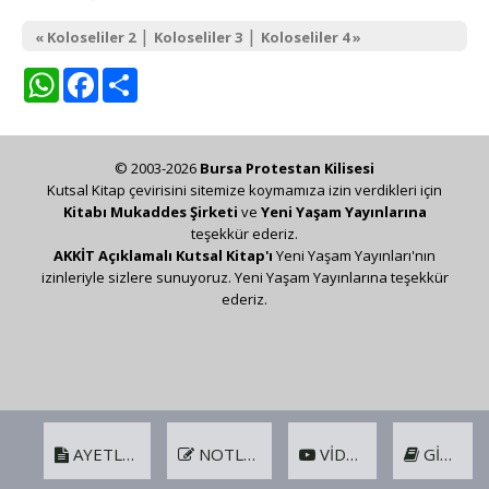
|
|
« Koloseliler 2
Koloseliler 3
Koloseliler 4 »
WhatsApp
Facebook
Share
© 2003-2026
Bursa Protestan Kilisesi
Kutsal Kitap çevirisini sitemize koymamıza izin verdikleri için
Kitabı Mukaddes Şirketi
ve
Yeni Yaşam Yayınlarına
teşekkür ederiz.
AKKİT Açıklamalı Kutsal Kitap'ı
Yeni Yaşam Yayınları'nın
izinleriyle sizlere sunuyoruz. Yeni Yaşam Yayınlarına teşekkür
ederiz.
AYETLER
NOTLAR
VIDEO
GIRIŞ