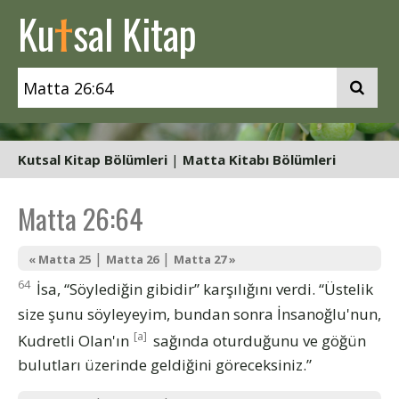
t
Ku
sal Kitap
Kutsal Kitap Bölümleri
|
Matta Kitabı Bölümleri
Matta 26:64
|
|
« Matta 25
Matta 26
Matta 27 »
64
İsa, “Söylediğin gibidir” karşılığını verdi. “Üstelik
size şunu söyleyeyim, bundan sonra İnsanoğlu'nun,
[a]
Kudretli Olan'ın
sağında oturduğunu ve göğün
bulutları üzerinde geldiğini göreceksiniz.”