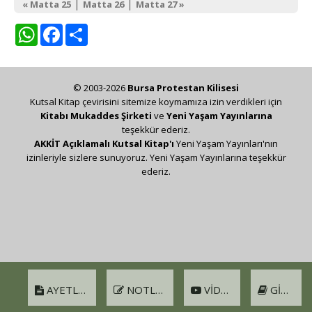
|
|
« Matta 25
Matta 26
Matta 27 »
WhatsApp
Facebook
Share
© 2003-2026
Bursa Protestan Kilisesi
Kutsal Kitap çevirisini sitemize koymamıza izin verdikleri için
Kitabı Mukaddes Şirketi
ve
Yeni Yaşam Yayınlarına
teşekkür ederiz.
AKKİT Açıklamalı Kutsal Kitap'ı
Yeni Yaşam Yayınları'nın
izinleriyle sizlere sunuyoruz. Yeni Yaşam Yayınlarına teşekkür
ederiz.
AYETLER
NOTLAR
VIDEO
GIRIŞ