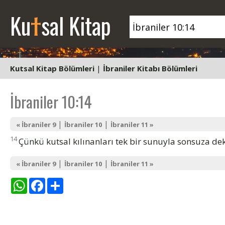
t
Ku
sal Kitap
Kutsal Kitap Bölümleri
|
İbraniler Kitabı Bölümleri
İbraniler 10:14
|
|
« İbraniler 9
İbraniler 10
İbraniler 11 »
14
Çünkü kutsal kılınanları tek bir sunuyla sonsuza dek 
|
|
« İbraniler 9
İbraniler 10
İbraniler 11 »
WhatsApp
Facebook
Share