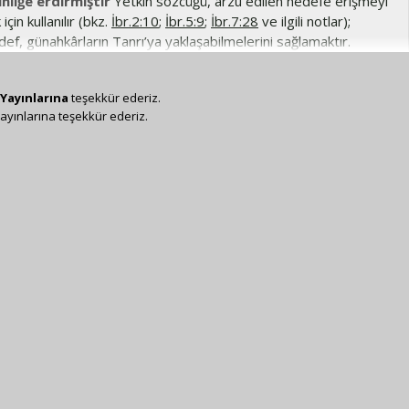
nliğe erdirmiştir
Yetkin sözcüğü, arzu edilen hedefe erişmeyi
çin kullanılır (bkz.
İbr.2:10
;
İbr.5:9
;
İbr.7:28
ve ilgili notlar);
ef, günahkârların Tanrı’ya yaklaşabilmelerini sağlamaktır.
Yayınlarına
teşekkür ederiz.
ayınlarına teşekkür ederiz.