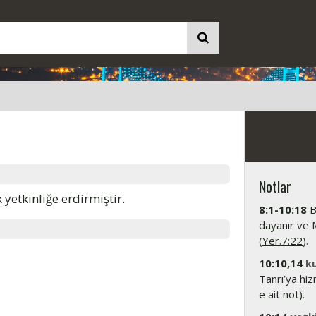
Notlar
yetkinliğe erdirmiştir.
8:1-10:18
B
dayanır ve M
(
Yer.7:22
).
10:10,14
ku
Tanrı’ya hi
e ait not).