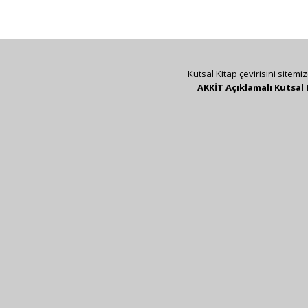
Kutsal Kitap çevirisini sitemi
AKKİT Açıklamalı Kutsal 