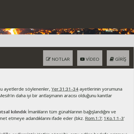
NOTLAR
VIDEO
GIRIŞ
u ayetlerde söylenenler,
Yer.31:31-34
ayetlerinin yorumuna
esih’in daha iyi bir antlaşmanın aracısı olduğunu kanıtlar
tsal kılındık
İmanlıların tüm günahlarının bağışlandığını ve
zmet etmeye adandıklarını ifade eder (bkz.
Rom.1:7
;
1Ko.1:1-3
’