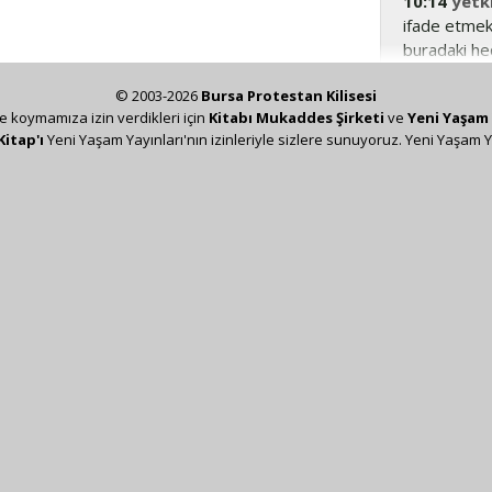
10:14
yetki
ifade etmek i
buradaki hed
© 2003-2026
Bursa Protestan Kilisesi
ze koymamıza izin verdikleri için
Kitabı Mukaddes Şirketi
ve
Yeni Yaşam 
Kitap'ı
Yeni Yaşam Yayınları'nın izinleriyle sizlere sunuyoruz. Yeni Yaşam Y