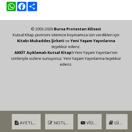
WhatsApp
Facebook
Share
© 2003-2026
Bursa Protestan Kilisesi
Kutsal Kitap çevirisini sitemize koymamıza izin verdikleri için
Kitabı Mukaddes Şirketi
ve
Yeni Yaşam Yayınlarına
teşekkür ederiz.
AKKİT Açıklamalı Kutsal Kitap'ı
Yeni Yaşam Yayınları'nın
izinleriyle sizlere sunuyoruz. Yeni Yaşam Yayınlarına teşekkür
ederiz.
AYETLER
NOTLAR
VIDEO
GIRIŞ