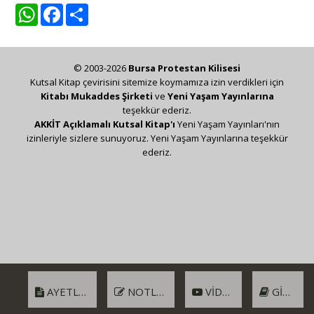
WhatsApp
Facebook
Share
© 2003-2026
Bursa Protestan Kilisesi
Kutsal Kitap çevirisini sitemize koymamıza izin verdikleri için
Kitabı Mukaddes Şirketi
ve
Yeni Yaşam Yayınlarına
teşekkür ederiz.
AKKİT Açıklamalı Kutsal Kitap'ı
Yeni Yaşam Yayınları'nın
izinleriyle sizlere sunuyoruz. Yeni Yaşam Yayınlarına teşekkür
ederiz.
AYETLER
NOTLAR
VIDEO
GIRIŞ