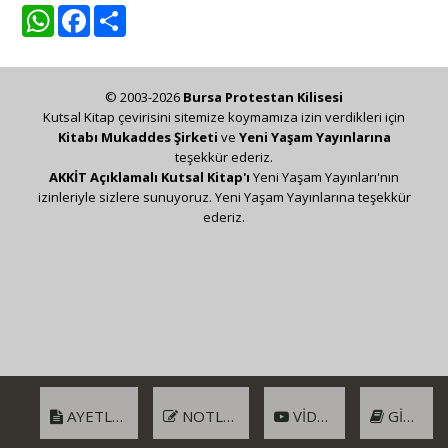
WhatsApp
Facebook
Share
© 2003-2026
Bursa Protestan Kilisesi
Kutsal Kitap çevirisini sitemize koymamıza izin verdikleri için
Kitabı Mukaddes Şirketi
ve
Yeni Yaşam Yayınlarına
teşekkür ederiz.
AKKİT Açıklamalı Kutsal Kitap'ı
Yeni Yaşam Yayınları'nın
izinleriyle sizlere sunuyoruz. Yeni Yaşam Yayınlarına teşekkür
ederiz.
AYETLER
NOTLAR
VIDEO
GIRIŞ