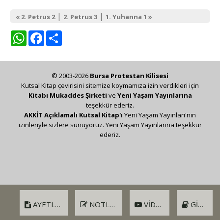
|
|
« 2. Petrus 2
2. Petrus 3
1. Yuhanna 1 »
WhatsApp
Facebook
Share
© 2003-2026
Bursa Protestan Kilisesi
Kutsal Kitap çevirisini sitemize koymamıza izin verdikleri için
Kitabı Mukaddes Şirketi
ve
Yeni Yaşam Yayınlarına
teşekkür ederiz.
AKKİT Açıklamalı Kutsal Kitap'ı
Yeni Yaşam Yayınları'nın
izinleriyle sizlere sunuyoruz. Yeni Yaşam Yayınlarına teşekkür
ederiz.
AYETLER
NOTLAR
VIDEO
GIRIŞ