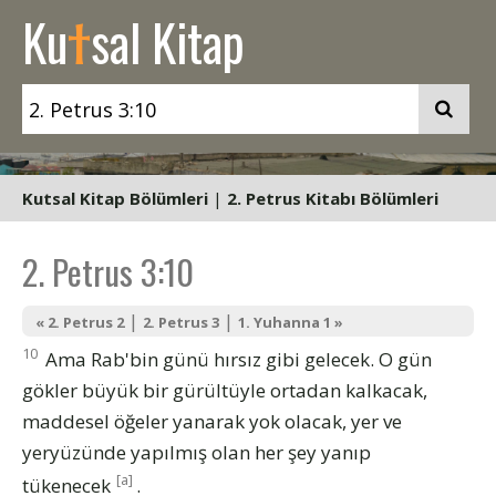
t
Ku
sal Kitap
Kutsal Kitap Bölümleri
|
2. Petrus Kitabı Bölümleri
2. Petrus 3:10
|
|
« 2. Petrus 2
2. Petrus 3
1. Yuhanna 1 »
10
Ama Rab'bin günü hırsız gibi gelecek. O gün
gökler büyük bir gürültüyle ortadan kalkacak,
maddesel öğeler yanarak yok olacak, yer ve
yeryüzünde yapılmış olan her şey yanıp
[a]
tükenecek
.