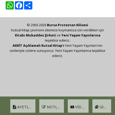
WhatsApp
Facebook
Share
© 2003-2026
Bursa Protestan Kilisesi
Kutsal Kitap çevirisini sitemize koymamıza izin verdikleri için
Kitabı Mukaddes Şirketi
ve
Yeni Yaşam Yayınlarına
teşekkür ederiz.
AKKİT Açıklamalı Kutsal Kitap'ı
Yeni Yaşam Yayınları'nın
izinleriyle sizlere sunuyoruz. Yeni Yaşam Yayınlarına teşekkür
ederiz.
AYETLER
NOTLAR
VIDEO
GIRIŞ